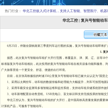
热门行业：
华北工控嵌入式计算机，支持人工智能、智慧医疗、机器
华北工控 | 复兴号智能
6月25日，伴随全国铁路第三季度列车运行图的实施，复兴号智能动车组即将扩
1. 
据悉，此次复兴号智能动车组扩大开行范围，将覆盖京、津、冀、辽、吉等18个省级行
标准版复兴号动车组相比，此次投用的复兴号智能动车组在相关设备功能和服务、
广大旅客营造一个更安全、舒适、便捷的出行环境。
目前，在京张高铁服役的时速350公里复兴号智能动车组已被大众认定为“国货之
1、采用以太网控车，动车组的数据传输和处理能力大幅提升，列车可按照地面
2、采用车载安全监测等多项智能运维和监控系统，支持动车组关键系统部件故障
3、动车新增配置自动售货机、USB充电口、盲文标识和支持无线投屏的智能交
华北工控认为，复兴号智能动车组的扩大开行，是中国高铁高质量发展的重要体
计算机产品，可服务于智能动车。