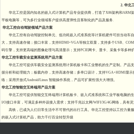
2. 华
华北工控是国内知名的嵌入式计算机产品专业提供商，打造了X86架构和ARM
平板电脑等，可为多行业领域客户提供高度弹性且客制化的产品及服务.
华北工控自动驾驶领域产品方案
华北工控有自动驾驶控制单元、低功耗嵌入式准系统等计算机硬件可担当动车自
大，支持高速存储；接口丰富，支持HDMI+VGA等独立双显，支持多个USB、COM、G
码引擎，支持更高端的图像处理与高清显示；支持PCIE网卡、显卡、采集卡等多种
华北工控车载安全监测系统用产品方案
华北工控可提供车载安全监测系统用计算机板卡和工业整机的生产定制。产品支
据分析和处理能力；板载内存，支持高速存储；多串口设计，支持VGA+HDMI显示接口，
络；采用开放式Android/Linux 智能操作系统，产品可扩展性强大大增强。
华北工控智能交互终端用产品方案
华北工控可提供智能交互终端用计算机板卡、嵌入式准系统和工业平板电脑的生产
I/O接口丰富，可满足多种外设接入需求；支持千兆以太网/WIFI/3G/4G网络
高铁，已成为人们日常生活中不可替代的出行工具。华北工控坚持以工控力量服务
的嵌入式计算机产品，助力千行百业转型升级