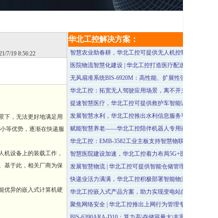
华北工控解决方案：
智慧农业助春耕，华北工控可提供无人机控制系统专用计
21/7/19 8:56:22
医院物流智慧化建设 | 华北工控打造医疗配送机器人嵌入
无风扇准系统BIS-6920M：高性能、扩展性强、坚固耐用
华北工控：拓宽无人驾驶应用场景，离不开主控计算机系
提速智慧医疗，华北工控可提供救护车智能调度系统专用
发展智慧水利，华北工控推出水利信息服务平台专用计算
景下，无法更好地满足用
赋能智慧养老——华北工控陪伴机器人专用嵌入式计算机
响小等优势，逐渐在快递服
华北工控：EMB-3582工业主板支持智慧物联多场景应用
人机设备上的装载工作，
智慧医院建设加速，华北工控着力布局5G+医疗技术应用
。基于此，相关厂商为保
发展智慧物流 | 华北工控可提供智能仓储管理系统专用计
快递业活力满满，华北工控积极部署智能物流领域！
能优异的嵌入式计算机硬
华北工控嵌入式产品方案，助力实现变电站的智能化巡检
聚焦网络安全 | 华北工控推出上网行为管理专用网关产品
BIS-6390ARA-D10：算力高\存储容量大\丰富接口，