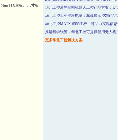
ni-ITX主板、3.5寸板
华北工控激光切割机器人工控产品方案，助力汽车工业智
华北工控工业平板电脑：车载显示控制产品方案，让行车
华北工控MATX-6555主板，可助力实现信息化领域数据
推进科学强警，华北工控可提供警用无人机用计算机产品
更多华北工控解决方案...