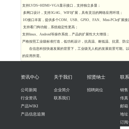
支持LVDS+HDMI+VGA显示接口，支持独立多显；
多网口设计，支持3G/4G、WIFI扩展，具有灵活的网络应用环境；
I/O接口丰富，提供多个COM、USB、GPIO、FAN、Mini-PCIe扩展
支持看门狗功能，系统稳定性更高；
支持linux、Android等操作系统，产品的扩展性大大增强；
严格按照工业级标准打造，低功耗设计，抗高温、耐低温、抗震、防
在信息科技快速发展的背景下，工业级无人机的发展前景可期。以市
的应用所需。
资讯中心
关于我们
招贤纳士
联
公司新闻
企业简介
招聘岗位
销售：0
行业资讯
联系我们
传真：
产品WIKI
邮箱：s
产品信息追溯
地址
订阅