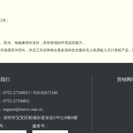
接口等；
尘、防水、电磁兼容性良好，具有较强的环境适应能力。
场需求为导向，华北工控还将推出更多高科技含量的无人机用嵌入式计算机产品，
系我们
营销网
755-27330913 / 010-82671166
0755-27330851
upport@norco.com.cn
：深圳市宝安区航城街道深业U中心B栋6楼
号：
服务号：