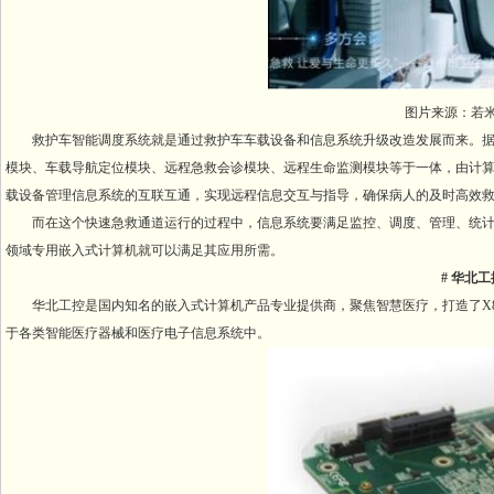
图片来源：若
救护车智能调度系统就是通过救护车车载设备和信息系统升级改造发展而来。
模块、车载导航定位模块、远程急救会诊模块、远程生命监测模块等于一体，由计
载设备管理信息系统的互联互通，实现远程信息交互与指导，确保病人的及时高效
而在这个快速急救通道运行的过程中，信息系统要满足监控、调度、管理、统
领域专用嵌入式计算机就可以满足其应用所需。
# 华北
华北工控是国内知名的嵌入式计算机产品专业提供商，聚焦智慧医疗，打造了X8
于各类智能医疗器械和医疗电子信息系统中。