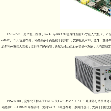
EMB-3531，是华北工控基于Rockchip RK3399芯片打造的3.5寸嵌入式板
eMMC、TF大容量存储；可提供多个高性能千兆网口，支持板载WiFi、蓝牙，支持4G
足多种外设接入需求；支持看门狗功能，适配Android,Linux等操作系统，具有高
BIS-6680H，是华北工控基于Intel 6/7代 Core i3/i5/i7 LGA115
可提供DDR4 DIMM内存插槽，支持SATA3.0高速存储；多网口设计，支持千兆以太网