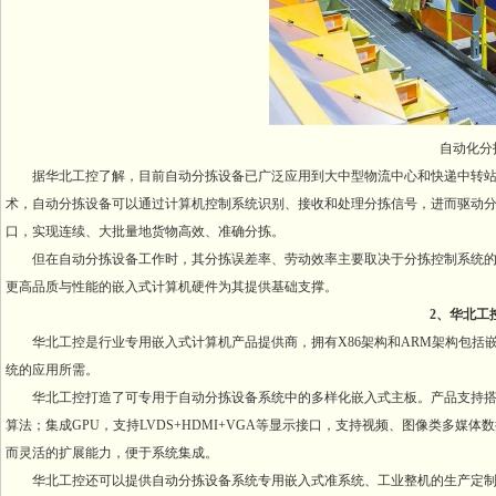
自动化分
据华北工控了解，目前自动分拣设备已广泛应用到大中型物流中心和快递中转站
术，自动分拣设备可以通过计算机控制系统识别、接收和处理分拣信号，进而驱动
口，实现连续、大批量地货物高效、准确分拣。
但在自动分拣设备工作时，其分拣误差率、劳动效率主要取决于分拣控制系统的
更高品质与性能的嵌入式计算机硬件为其提供基础支撑。
2、华北工
华北工控是行业专用嵌入式计算机产品提供商，拥有X86架构和ARM架构包括嵌
统的应用所需。
华北工控打造了可专用于自动分拣设备系统中的多样化嵌入式主板。产品支持搭载
算法；集成GPU，支持LVDS+HDMI+VGA等显示接口，支持视频、图像类多媒体数据高
而灵活的扩展能力，便于系统集成。
华北工控还可以提供自动分拣设备系统专用嵌入式准系统、工业整机的生产定制。产