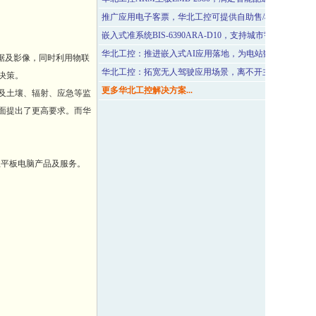
推广应用电子客票，华北工控可提供自助售/检票设备专用
嵌入式准系统BIS-6390ARA-D10，支持城市智慧应急系
华北工控：推进嵌入式AI应用落地，为电站数字化建设保
据及影像，同时利用物联
华北工控：拓宽无人驾驶应用场景，离不开主控计算机系
决策。
更多华北工控解决方案...
及土壤、辐射、应急等监
面提出了更高要求。而华
业平板电脑产品及服务。