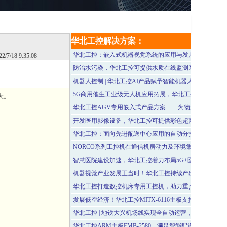
华北工控解决方案：
华北工控：嵌入式机器视觉系统的应用与发展
22/7/18 9:35:08
防治水污染，华北工控可提供水质在线监测系统专用计算
机器人控制 | 华北工控AI产品赋予智能机器人发展更多可
5G商用催生工业级无人机应用拓展，华北工控嵌入式计
大。
华北工控AGV专用嵌入式产品方案——为物流仓库智能
开发医用影像设备，华北工控可提供彩色超声诊断仪专用
华北工控：面向先进配送中心应用的自动分拣系统硬件方
NORCO系列工控机在通信机房动力及环境集中监控系统
智慧医院建设加速，华北工控着力布局5G+医疗技术应用
机器视觉产业发展正当时！华北工控持续产出行业专用嵌
华北工控打造数控机床专用工控机，助力重点行业和领域
发展低空经济！华北工控MITX-6116主板支持无人机应用
华北工控 | 地铁大兴机场线实现全自动运营，再掀无人驾
华北工控ARM主板EMB-2580，满足智能配送机器人感