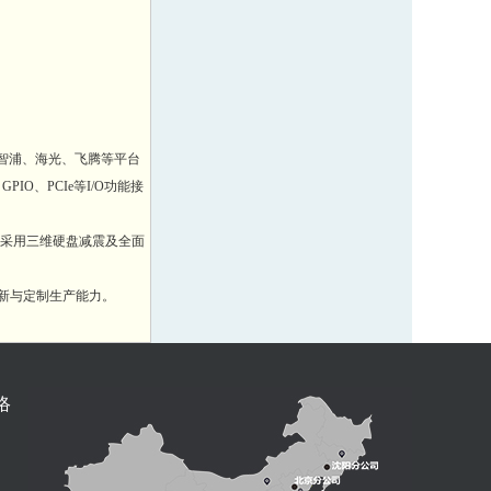
恩智浦、海光、飞腾等平台
O、PCIe等I/O功能接
采用三维硬盘减震及全面
新与定制生产能力。
络