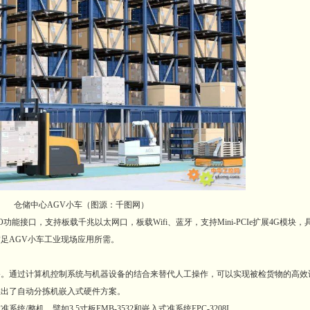
仓储中心AGV小车（图源：千图网）
接口，支持板载千兆以太网口，板载Wifi、蓝牙，支持Mini-PCIe扩展4G模块
足AGV小车工业现场应用所需。
通过计算机控制系统与机器设备的结合来替代人工操作，可以实现被检货物的高效
推出了自动分拣机嵌入式硬件方案。
，譬如3.5寸板EMB-3532和嵌入式准系统EPC-3208I。