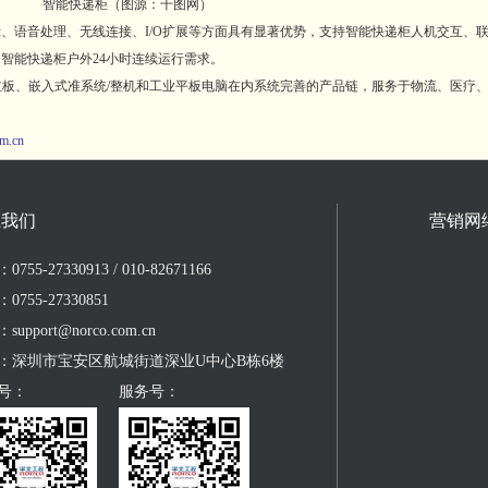
智能快递柜（图源：千图网）
语音处理、无线连接、I/O扩展等方面具有显著优势，支持智能快递柜人机交互、
智能快递柜户外24小时连续运行需求。
板、嵌入式准系统/整机和工业平板电脑在内系统完善的产品链，服务于物流、医疗
m.cn
系我们
营销网
755-27330913 / 010-82671166
0755-27330851
upport@norco.com.cn
：深圳市宝安区航城街道深业U中心B栋6楼
号：
服务号：