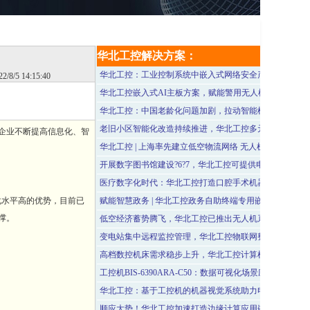
华北工控解决方案：
华北工控：工业控制系统中嵌入式网络安全产品的技术实
22/8/5 14:15:40
华北工控嵌入式AI主板方案，赋能警用无人机创新应用
华北工控：中国老龄化问题加剧，拉动智能机器人产业发
老旧小区智能化改造持续推进，华北工控多元化产品方案
企业不断提高信息化、智
华北工控 | 上海率先建立低空物流网络 无人机送餐服务即
开展数字图书馆建设?6?7，华北工控可提供电子图书借阅
医疗数字化时代：华北工控打造口腔手术机器人专用嵌入
化水平高的优势，目前已
赋能智慧政务 | 华北工控政务自助终端专用嵌入式计算机
撑。
低空经济蓄势腾飞，华北工控已推出无人机系统嵌入式产
变电站集中远程监控管理，华北工控物联网整机BIS-6665I
高档数控机床需求稳步上升，华北工控计算机硬件协同发
工控机BIS-6390ARA-C50：数据可视化场景应用的理想选
华北工控：基于工控机的机器视觉系统助力电子元器件品
顺应大势！华北工控加速打造边缘计算应用嵌入式计算机