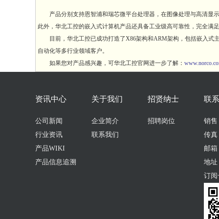
产品分别支持恩智浦和瑞芯微平台处理器，在图像处理与高清显示、
此外，华北工控的嵌入式计算机产品还具备工业级高可靠性，完全满足
目前，华北工控已成功打造了X86架构和ARM架构，包括嵌入式主
自动化等多行业领域客户。
如果您对产品感兴趣，可华北工控官网进一步了解：
www.norco.co
资讯中心
关于我们
招贤纳士
联
公司新闻
企业简介
招聘岗位
销售：0
行业资讯
联系我们
传真：
产品WIKI
邮箱：s
产品信息追溯
地址
订阅