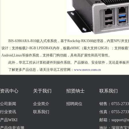
BIS-6390ARA-B10嵌入式准系统，基于Rockchip RK3568处理器，内置NPU并
设计；支持板载2~8GB LPDDR4X内存，板载eMMC（最大支持128GB）；支持板载千
Android,Linux等操作系统，支持看门狗功能，具有高扩展性和高可靠性。
此外，华北工控从计算机硬件到操作系统、产品驱动、安全软件，无论是单板开
了解更多产品信息，请关注华北工控官网：
www.norco.com.cn
资讯中心
关于我们
招贤纳士
联系我们
公司新闻
企业简介
招聘岗位
销售：0755-273309
行业资讯
联系我们
传真：0755-2733
产品WIKI
邮箱：support@no
产品信息追溯
地址：深圳市宝