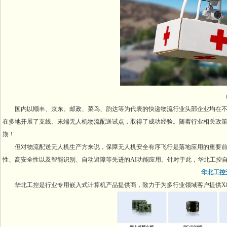
（
国内以顺丰、京东、邮政、菜鸟、韵达等为代表的快递物流行业头部企业均在不
在多地开展了支线、末端无人机物流配送试点，取得了成功经验。随着行业相关政
期！
但对物流配送无人机生产方来说，保障无人机安全有序飞行是落地应用的重要前
性、高安全性以及智能识别、自动避障等先进的AI功能应用。针对于此，华北工控
华北工控
华北工控是行业专用嵌入式计算机产品提供商，致力于为多行业领域客户提供X86