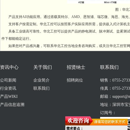
图：华北工
产品支持AI功能应用。通过搭载英特尔、AMD、恩智浦、瑞芯微、海思、海光
支持客户按需定制。华北工控可以按照客户实际应用所需，提供嵌入式计算机主
具备工业级高可靠性。华北工控可以提供产品的静电测试、脉冲测试、盐雾测试、
件下都能稳定运行。
如果您对产品感兴趣，可联系华北工控当地业务咨询购买，或关注华北工控官网
资讯中心
关于我们
招贤纳士
联系我们
公司新闻
企业简介
招聘岗位
销售：0755-273309
行业资讯
联系我们
传真：0755-2733
产品WIKI
邮箱：support@no
产品信息追溯
地址：深圳市宝
订阅号：