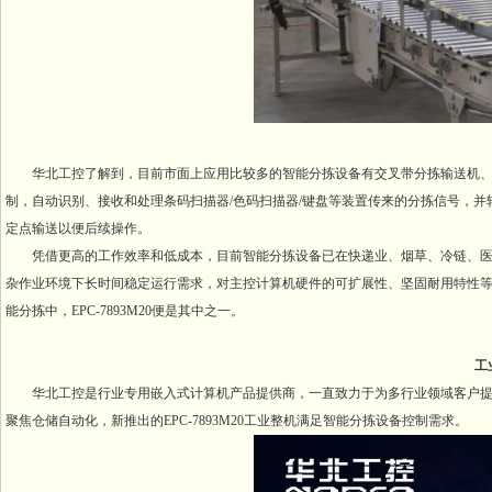
华北工控了解到，目前市面上应用比较多的智能分拣设备有交叉带分拣输送机、
制，自动识别、接收和处理条码扫描器/色码扫描器/键盘等装置传来的分拣信号，
定点输送以便后续操作。
凭借更高的工作效率和低成本，目前智能分拣设备已在快递业、烟草、冷链、医药
杂作业环境下长时间稳定运行需求，对主控计算机硬件的可扩展性、坚固耐用特性
能分拣中，EPC-7893M20便是其中之一。
工业
华北工控是行业专用嵌入式计算机产品提供商，一直致力于为多行业领域客户提供X
聚焦仓储自动化，新推出的EPC-7893M20工业整机满足智能分拣设备控制需求。