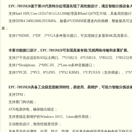
EPC-7893M20基于第10代英特尔处理器实现了高性能设计，满足智能分拣
支持Intel 10代 Core i3/i5/i7/i9 LGA1200处理器和Intel Q470芯片组，具备高
支持DDR4 2400/2666/2933MHz，板载4*UDIMM双通道内存插槽，整板最高可达1
量；
支持1*HDMI、1*DP、1*VGA多种显示接口，可实现独立多显和4K高清显示。
丰富功能接口设计，EPC-7893M20可实现高速有线/无线网络传输和多重扩展。
支持2*千兆自适应RJ45以太网口、7*USB2.0、6*USB3.0、5*RS232、1*RS232/RS
支持1*Headphone、2*MIC-IN、2*Line-in多种音频接口；
支持5*PCIE、2*PCI、8*GPIO、1*PS2 KBMS、1*CPUFAN（支持调速）
EPC-7893M20具备工业级坚固耐用特性，易使用、易维护，可助力智能分拣
支持TPM；
支持看门狗功能；
ATX电源供电，确保输出稳定；
支持更稳定易维护的Windows 10/11、Linux操作系统；
主动散热设计，散热性能更优异；
具备宽温作业属性，抗震、防尘、防潮，可在复杂电磁环境等各种条件下稳定运