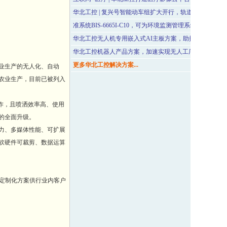
华北工控 | 复兴号智能动车组扩大开行，轨道交通加速转
准系统BIS-6665I-C10，可为环境监测管理系统提供核心
华北工控无人机专用嵌入式AI主板方案，助推“低空经济”
华北工控机器人产品方案，加速实现无人工厂自动化高效
更多华北工控解决方案...
业生产的无人化、自动
农业生产，目前已被列入
作，且喷洒效率高、使用
的全面升级。
力、多媒体性能、可扩展
软硬件可裁剪、数据运算
定制化方案供行业内客户