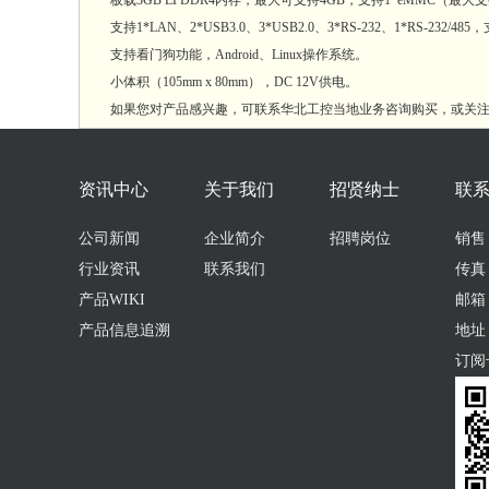
板载3GB LPDDR4内存，最大可支持4GB，支持1*eMMC（最大支持
支持1*LAN、2*USB3.0、3*USB2.0、3*RS-232、1*RS-232/48
支持看门狗功能，Android、Linux操作系统。
小体积（105mm x 80mm），DC 12V供电。
如果您对产品感兴趣，可联系华北工控当地业务咨询购买，或关注
资讯中心
关于我们
招贤纳士
联
公司新闻
企业简介
招聘岗位
销售：0
行业资讯
联系我们
传真：
产品WIKI
邮箱：s
产品信息追溯
地址
订阅