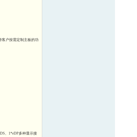
持客户按需定制主板的功
*LVDS、1*eDP多种显示接