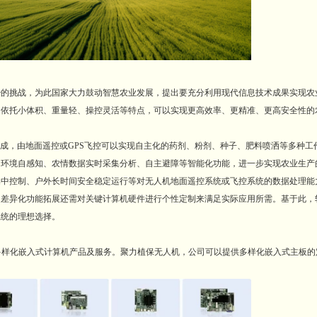
挑战，为此国家大力鼓动智慧农业发展，提出要充分利用现代信息技术成果实现农
，依托小体积、重量轻、操控灵活等特点，可以实现更高效率、更精准、更高安全性的
成，由地面遥控或GPS飞控可以实现自主化的药剂、粉剂、种子、肥料喷洒等多种工
围环境自感知、农情数据实时采集分析、自主避障等智能化功能，进一步实现农业生产
控制、户外长时间安全稳定运行等对无人机地面遥控系统或飞控系统的数据处理能
的差异化功能拓展还需对关键计算机硬件进行个性定制来满足实际应用所需。基于此，
系统的理想选择。
多样化嵌入式计算机产品及服务。聚力植保无人机，公司可以提供多样化嵌入式主板的