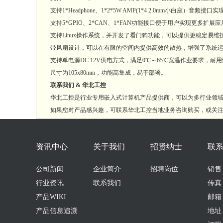
支持1*Headphone、1*2*5W AMP(1*4 2.0mm小白座）音频接口
支持5*GPIO、2*CAN、1*FAN功能接口便于用户实现更多扩展应
支持Linux操作系统，并开发了看门狗功能，可以提供更稳定易维
带风扇设计，可以在有限的空间内提供高效的散热，增强了系统运
支持单电源DC 12V供电方式，满足0℃～65℃宽温作业要求，耐
尺寸为105x80mm，功能高集成，易于部署。
联系我们 & 华北工控
华北工控是行业专用嵌入式计算机产品提供商，可以为多行业领域客户
如果您对产品感兴趣，可联系华北工控当地业务咨询购买，或关注
资讯中心
关于我们
招贤纳士
联
公司新闻
企业简介
招聘岗位
销售：0
行业资讯
联系我们
传真：
产品WIKI
邮箱：s
产品信息追溯
地址