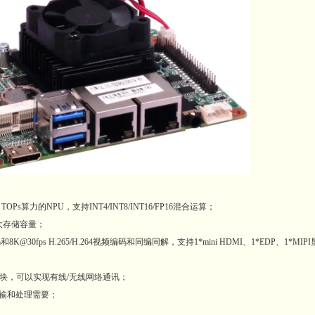
TOPs算力的NPU，支持INT4/INT8/INT16/FP16混合运算；
A扩大存储容量；
码和8K@30fps H.265/H.264视频编码和同编同解，支持1*mini HDMI、1*EDP、1*
5G模块，可以实现有线/无线网络通讯；
据传输和处理需要；