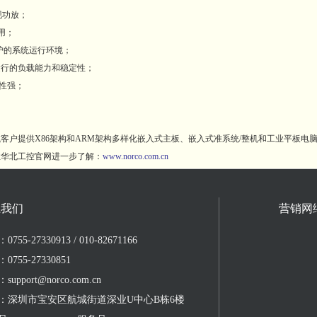
实现功放；
用；
护的系统运行环境；
行的负载能力和稳定性；
用性强；
提供X86架构和ARM架构多样化嵌入式主板、嵌入式准系统/整机和工业平板电
华北工控官网进一步了解：
www.norco.com.cn
系我们
营销网
755-27330913 / 010-82671166
0755-27330851
upport@norco.com.cn
：深圳市宝安区航城街道深业U中心B栋6楼