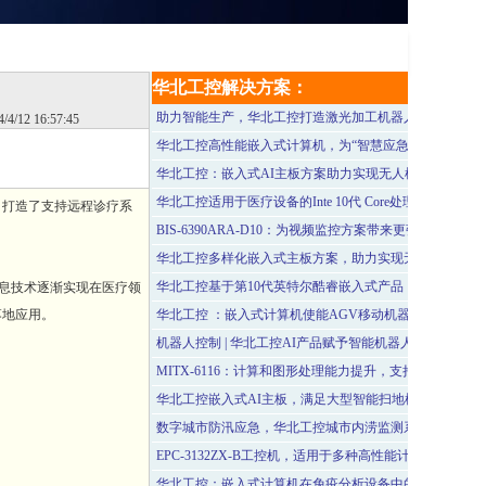
华北工控解决方案：
助力智能生产，华北工控打造激光加工机器人专用嵌入式
4/4/12 16:57:45
华北工控高性能嵌入式计算机，为“智慧应急”城市系统建
华北工控：嵌入式AI主板方案助力实现无人机物流即时配
华北工控适用于医疗设备的Inte 10代 Core处理器系列工
，打造了支持远程诊疗系
BIS-6390ARA-D10：为视频监控方案带来更强多媒体性
华北工控多样化嵌入式主板方案，助力实现无人机植保作
华北工控基于第10代英特尔酷睿嵌入式产品，支持医学影
息技术逐渐实现在医疗领
落地应用。
华北工控 ：嵌入式计算机使能AGV移动机器人——让仓
机器人控制 | 华北工控AI产品赋予智能机器人发展更多可
MITX-6116：计算和图形处理能力提升，支持医学成像应
华北工控嵌入式AI主板，满足大型智能扫地机多功能集成
数字城市防汛应急，华北工控城市内涝监测系统专用计算
EPC-3132ZX-B工控机，适用于多种高性能计算场景
华北工控：嵌入式计算机在免疫分析设备中的应用