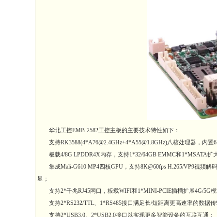
华北工控EMB-2582工控主板的主要技术特性如下：
支持RK3588(4*A76@2.4GHz+4*A55@1.8GHz)八核处理器，内置6 
板载4/8G LPDDR4X内存，支持1*32/64GB EMMC和1*MSAT
集成Mali-G610 MP4四核GPU，支持8K@60fps H.265/VP9视频解
显；
支持2*千兆RJ45网口，板载WIFI和1*MINI-PCIE插槽扩展4G/
支持2*RS232/TTL、1*RS485接口满足长/短距离更高速率的数
支持2*USB3.0、2*USB2.0接口以实现更多智能设备的互联互通；