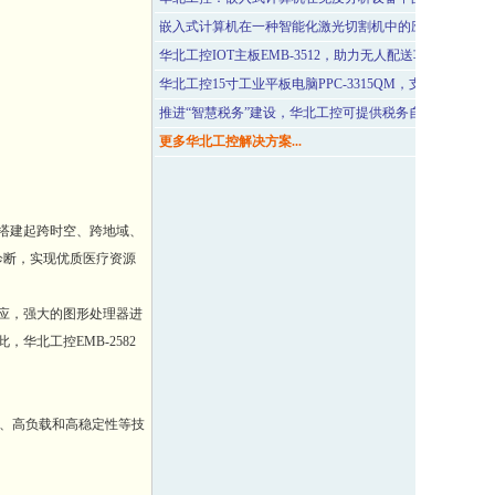
嵌入式计算机在一种智能化激光切割机中的应用
华北工控IOT主板EMB-3512，助力无人配送车规模化应用
华北工控15寸工业平板电脑PPC-3315QM，支持智能快
推进“智慧税务”建设，华北工控可提供税务自助终端专用
更多华北工控解决方案...
搭建起跨时空、跨地域、
诊断，实现优质医疗资源
应，强大的图形处理器进
北工控EMB-2582
能接口、高负载和高稳定性等技