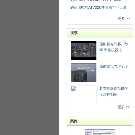
施耐德电气ATV320变频器产品目录
更多 >>
视频
施耐德电气客户故
事 新松机器人
施耐德电气 M262
具有物联网功能的
运动控制器
更多 >>
案例