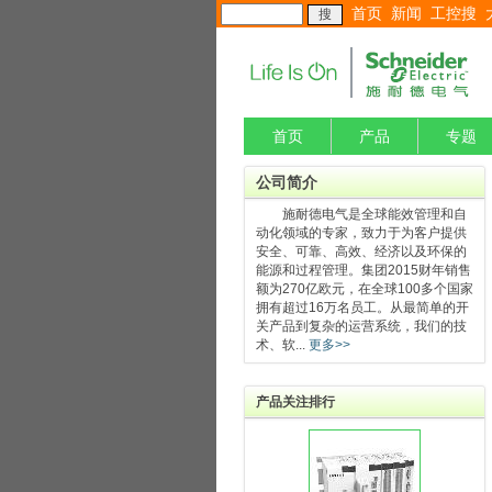
首页
新闻
工控搜
首页
产品
专题
公司简介
施耐德电气是全球能效管理和自
动化领域的专家，致力于为客户提供
安全、可靠、高效、经济以及环保的
能源和过程管理。集团2015财年销售
额为270亿欧元，在全球100多个国家
拥有超过16万名员工。从最简单的开
关产品到复杂的运营系统，我们的技
术、软...
更多>>
产品关注排行