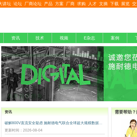
大讲坛
论坛
厂商论坛
产品
方案
厂商
求购
人才
文摘
下载
展览
交
资讯
技术
视频
E杂志
案例
需要帮助？
资讯
破解800V直流安全疑虑 施耐德电气联合全球超大规模数据中心运营商发布弧闪风险评估报告
更新时间：2026-08-04