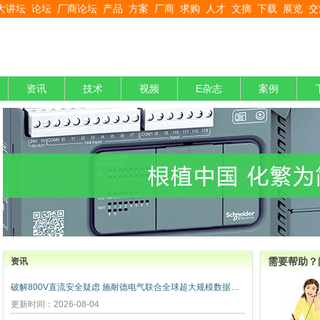
大讲坛
论坛
厂商论坛
产品
方案
厂商
求购
人才
文摘
下载
展览
交
资讯
技术
视频
E杂志
案例
需要帮助？
资讯
破解800V直流安全疑虑 施耐德电气联合全球超大规模数据中心运营商发布弧闪风险评估报告
更新时间：2026-08-04