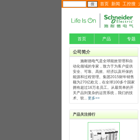
首页
新闻
工控搜
首页
产品
专题
公司简介
施耐德电气是全球能效管理和自
动化领域的专家，致力于为客户提供
安全、可靠、高效、经济以及环保的
能源和过程管理。集团2015财年销售
额为270亿欧元，在全球100多个国家
拥有超过16万名员工。从最简单的开
关产品到复杂的运营系统，我们的技
术、软...
更多>>
产品关注排行