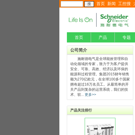
首页
新闻
工控搜
首页
产品
专题
公司简介
施耐德电气是全球能效管理和自
动化领域的专家，致力于为客户提供
安全、可靠、高效、经济以及环保的
能源和过程管理。集团2015财年销售
额为270亿欧元，在全球100多个国家
拥有超过16万名员工。从最简单的开
关产品到复杂的运营系统，我们的技
术、软...
更多>>
产品关注排行