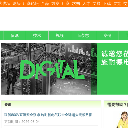
大讲坛
论坛
厂商论坛
产品
方案
厂商
求购
人才
文摘
下载
展览
交
资讯
技术
视频
E杂志
案例
需要帮助？
资讯
破解800V直流安全疑虑 施耐德电气联合全球超大规模数据中心运营商发布弧闪风险评估报告
更新时间：2026-08-04