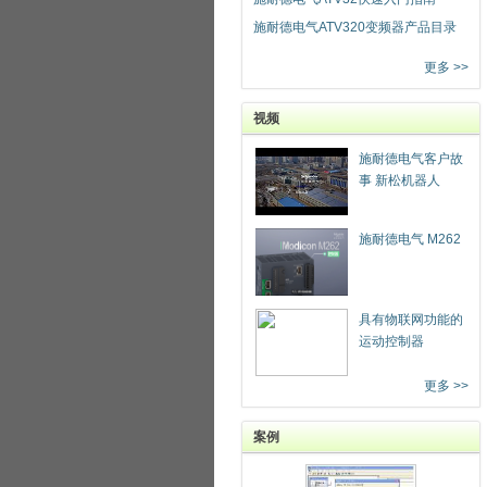
施耐德电气ATV320变频器产品目录
更多 >>
视频
施耐德电气客户故
事 新松机器人
施耐德电气 M262
具有物联网功能的
运动控制器
更多 >>
案例