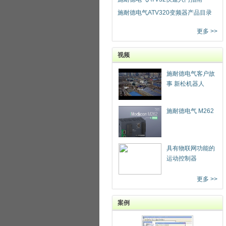
施耐德电气ATV320变频器产品目录
更多 >>
视频
施耐德电气客户故
事 新松机器人
施耐德电气 M262
具有物联网功能的
运动控制器
更多 >>
案例