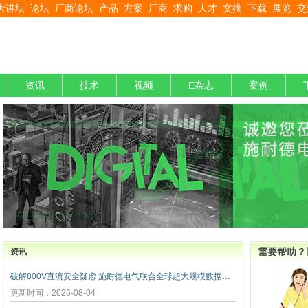
大讲坛
论坛
厂商论坛
产品
方案
厂商
求购
人才
文摘
下载
展览
交
资讯
技术
视频
E杂志
案例
需要帮助？
资讯
破解800V直流安全疑虑 施耐德电气联合全球超大规模数据中心运营商发布弧闪风险评估报告
更新时间：2026-08-04