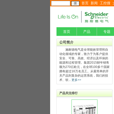
首页
新闻
工控搜
首页
产品
专题
公司简介
施耐德电气是全球能效管理和自
动化领域的专家，致力于为客户提供
安全、可靠、高效、经济以及环保的
能源和过程管理。集团2015财年销售
额为270亿欧元，在全球100多个国家
拥有超过16万名员工。从最简单的开
关产品到复杂的运营系统，我们的技
术、软...
更多>>
产品关注排行