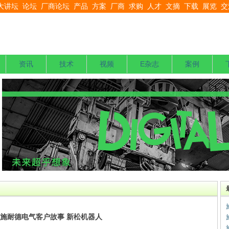
大讲坛
论坛
厂商论坛
产品
方案
厂商
求购
人才
文摘
下载
展览
交
资讯
技术
视频
E杂志
案例
施耐德电气客户故事 新松机器人