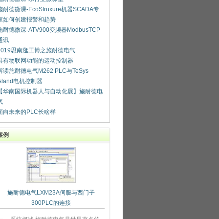
施耐德微课-EcoStruxure机器SCADA专
家如何创建报警和趋势
施耐德微课-ATV900变频器ModbusTCP
通讯
2019思南逛工博之施耐德电气
具有物联网功能的运动控制器
解读施耐德电气M262 PLC与TeSys
island电机控制器
【华南国际机器人与自动化展】施耐德电
气
面向未来的PLC长啥样
案例
施耐德电气LXM23A伺服与西门子
300PLC的连接