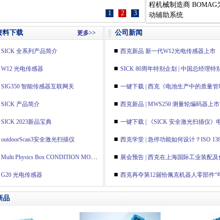
程机械制造商 BOMAG
1
2
3
动辅助系统
资料下载
公司新闻
更多>>
■
SICK 全系列产品简介
西克新品 新一代W12光电传感器上市
■
W12 光电传感器
SICK 80周年特别企划 | 中国总经理
■
SIG350 智能传感器互联网关
一键下载 | 西克《电池生产中的质量
■
SICK 产品简介
西克新品 | MWS250 测量轮编码器上市
■
SICK 2023新品宝典
一键下载 | 《SICK 安全激光扫描仪
■
outdoorScan3安全激光扫描仪
西克学堂 | 急停功能如何设计？ISO 13
■
Multi Physics Box CONDITION MONITORING（状态监测）传感器
展会预告 | 西克在上海国际工业装配
■
G20 光电传感器
西克再夺第12届恰佩克机器人零部件“
新品