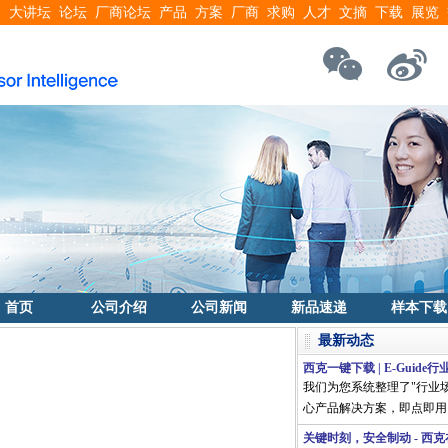
搜
大讲坛
论坛
厂商论坛
产品
方案
厂商
求购
人才
文摘
下载
展览
首页
公司介绍
公司新闻
新品速递
样本下载
最新动态
西克一键下载 | E-Guid
我们为您系统整理了"行业
心产品解决方案，即点即用
关键时刻，安全制动 - 西