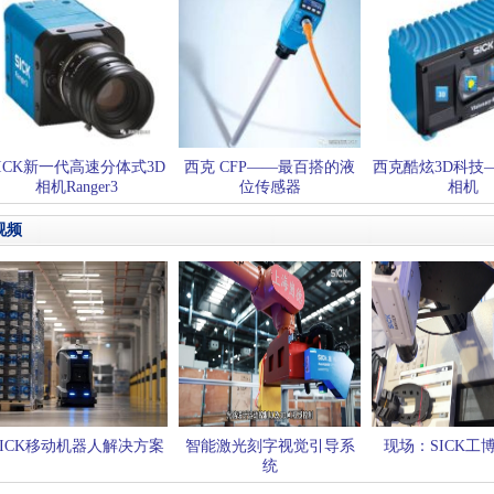
SICK新一代高速分体式3D
西克 CFP——最百搭的液
西克酷炫3D科技—T
相机Ranger3
位传感器
相机
视频
SICK移动机器人解决方案
智能激光刻字视觉引导系
现场：SICK工
统