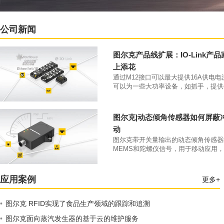
公司新闻
图尔克产品线扩展：IO-Link产
上添花
通过M12接口可以最大提供16A供电
可以为一些大功率设备，如抓手，提供
大4A的供电电流。凭借IP69K防护等级和
70°C工作温度，该类产品可以直接安
本体上。
图尔克|动态倾角传感器如何屏蔽
动
图尔克带开关量输出的动态倾角传感器
MEMS和陀螺仪信号，用于移动应用
开关量输出。
应用案例
更多+
•
图尔克 RFID实现了食品生产领域的跟踪和追溯
•
图尔克面向蒸汽发生器的基于云的维护服务