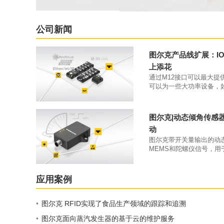
公司新闻
图尔克产品线扩展：IO-
上添花
通过M12接口可以最大提
可以为一些大功率设备，
大4A的供电电流。凭借IP6
70°C工作温度，该类产
本体上。
图尔克|动态倾角传感
动
图尔克带开关量输出的动
MEMS和陀螺仪信号，用
开关量输出。
应用案例
•
图尔克 RFID实现了食品生产领域的跟踪和追溯
•
图尔克面向蒸汽发生器的基于云的维护服务