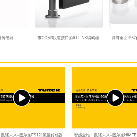
度传感器
带COM3快速接口的IO-LINK编码器
具有全面IP6
数驱未来--图尔克FS121流量传感器
智感全维，数驱未来--图尔克NIMF