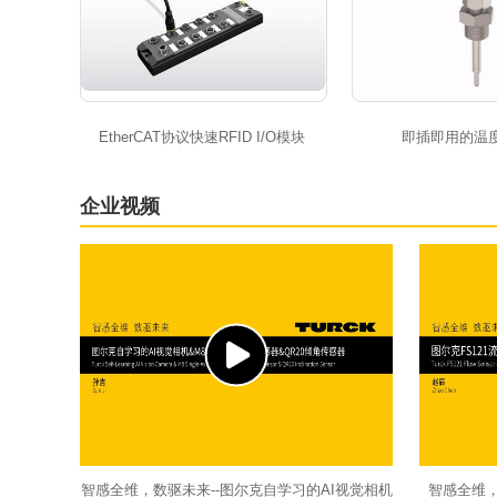
EtherCAT协议快速RFID I/O模块
即插即用的温
企业视频
智感全维，数驱未来--图尔克自学习的AI视觉相机
智感全维，