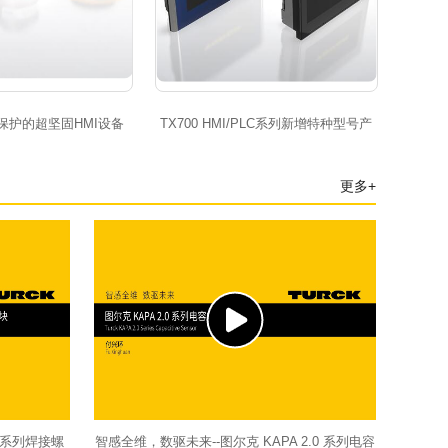
7保护的超坚固HMI设备
TX700 HMI/PLC系列新增特种型号产
品
更多+
E系列焊接螺
智感全维，数驱未来--图尔克 KAPA 2.0 系列电容