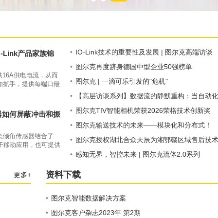
•
IO-Link技术的重要性及发展 | 图尔克高端访谈
Link产品家族锦
【下】
•
图尔克再度跻身德国中型企业50强榜单
供16A供电电流，从而
•
图尔克 | 一滴可乐引发的"危机"
如抓手，提供每端口最
9K防护等级和-40-
•
【高层访谈系列】数据流的静默重构：当自动
品可以直接安装在设备
从"控制中心"走向"数据网络"——图尔克接受中国
•
图尔克TIV智能相机荣获2026荣格技术创新奖
器如何屏蔽冲击和振
工控网专访
•
图尔克输送技术的未来——模块化和分布式！
态倾角传感器结合了
•
图尔克授权湖北合众天辰为湘鄂赣区域售后技
于移动应用，也可提供
服务商，开启本地化服务新模式
•
感知无界，智控未来 | 图尔克流体2.0系列
资料下载
更多+
•
图尔克智能数据解决方案
•
图尔克客户杂志2023年 第2期