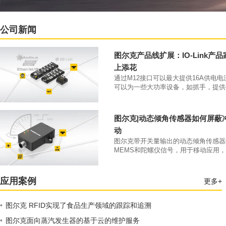
公司新闻
图尔克产品线扩展：IO-Link产
上添花
通过M12接口可以最大提供16A供电
可以为一些大功率设备，如抓手，提供
大4A的供电电流。凭借IP69K防护等级和
70°C工作温度，该类产品可以直接安
本体上。
图尔克|动态倾角传感器如何屏蔽
动
图尔克带开关量输出的动态倾角传感器
MEMS和陀螺仪信号，用于移动应用
开关量输出。
应用案例
更多+
•
图尔克 RFID实现了食品生产领域的跟踪和追溯
•
图尔克面向蒸汽发生器的基于云的维护服务