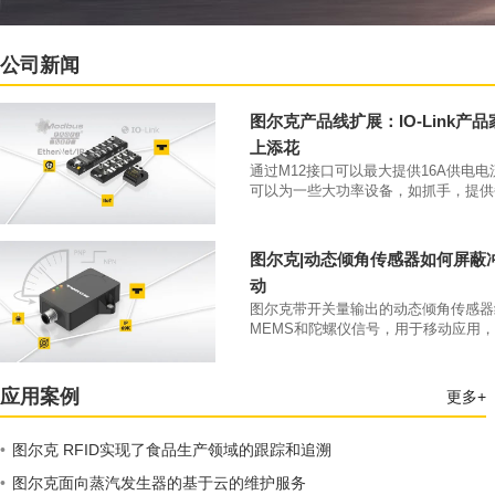
公司新闻
图尔克产品线扩展：IO-Link产
上添花
通过M12接口可以最大提供16A供电
可以为一些大功率设备，如抓手，提供
大4A的供电电流。凭借IP69K防护等级和
70°C工作温度，该类产品可以直接安
本体上。
图尔克|动态倾角传感器如何屏蔽
动
图尔克带开关量输出的动态倾角传感器
MEMS和陀螺仪信号，用于移动应用
开关量输出。
应用案例
更多+
•
图尔克 RFID实现了食品生产领域的跟踪和追溯
•
图尔克面向蒸汽发生器的基于云的维护服务