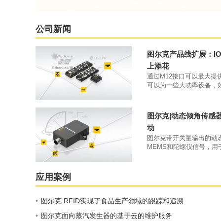
公司新闻
图尔克产品线扩展：IO-
上添花
通过M12接口可以最大提
可以为一些大功率设备，
大4A的供电电流。凭借IP6
70°C工作温度，该类产
本体上。
图尔克|动态倾角传感
动
图尔克带开关量输出的动
MEMS和陀螺仪信号，用
开关量输出。
应用案例
•
图尔克 RFID实现了食品生产领域的跟踪和追溯
•
图尔克面向蒸汽发生器的基于云的维护服务