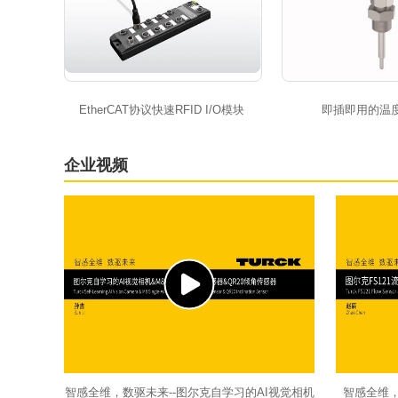
EtherCAT协议快速RFID I/O模块
即插即用的温
企业视频
智感全维，数驱未来--图尔克自学习的AI视觉相机
智感全维，