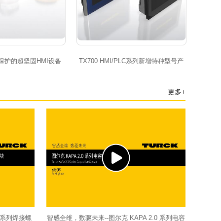
7保护的超坚固HMI设备
TX700 HMI/PLC系列新增特种型号产
品
更多+
E系列焊接螺
智感全维，数驱未来--图尔克 KAPA 2.0 系列电容