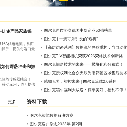
•
图尔克再度跻身德国中型企业50强榜单
Link产品家族锦
•
图尔克 | 一滴可乐引发的"危机"
供16A供电电流，从而
•
【高层访谈系列】数据流的静默重构：当自动
如抓手，提供每端口最
9K防护等级和-40-
从"控制中心"走向"数据网络"——图尔克接受中国
•
图尔克TIV智能相机荣获2026荣格技术创新奖
品可以直接安装在设备
工控网专访
•
图尔克输送技术的未来——模块化和分布式！
器如何屏蔽冲击和振
•
图尔克授权湖北合众天辰为湘鄂赣区域售后技
态倾角传感器结合了
服务商，开启本地化服务新模式
•
感知无界，智控未来 | 图尔克流体2.0系列
于移动应用，也可提供
•
图尔克端午福利大放送：粽享美好，福利不停
资料下载
更多+
•
图尔克智能数据解决方案
•
图尔克客户杂志2023年 第2期