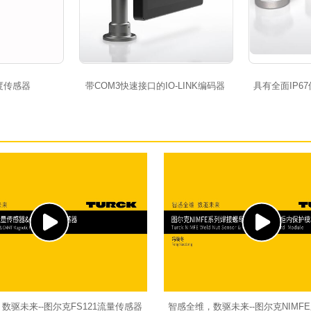
度传感器
带COM3快速接口的IO-LINK编码器
具有全面IP6
数驱未来--图尔克FS121流量传感器
智感全维，数驱未来--图尔克NIMF