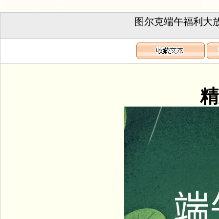
图尔克端午福利大
精美