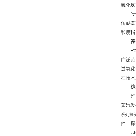
氧化氢
“无论
传感器
和度指示
符
Pan
广泛范
过氧化
在技术
综
维萨拉
蒸汽发
系列探
件，探
Cle