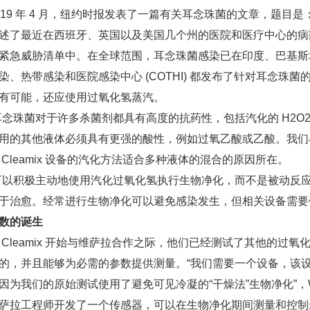
9 年 4 月，纽约时报发表了一篇有关耳念珠菌的文章，题目是
述了最近在西班牙、英国以及美国几个州的医院和医疗中心的病
紧急威胁清单中。在全球范围，耳念珠菌感染已在印度、巴基斯坦和
染、热带感染和医院感染中心 (COTHI) 都发布了针对耳念
有可能，还应使用过氧化氢蒸汽。
珠菌对于许多杀菌剂都具有高度的抗药性，包括汽化的 H2O2，
用的其他液体必须具有更强的酸性，例如过氧乙酸或乙酸。我们
 Cleamix 设备的汽化方法适合多种液体的混合的原因所在。
积极主动地使用汽化过氧化氢执行生物净化，而不是被动反应
于治愈。经常进行生物净化可以避免感染发生，但相关设备需要便携、高效且
数的诞生
leamix 开始与维萨拉合作之际，他们已经测试了其他的过
的，并且能够为必需的参数提供测量。“我们需要一个设备，该设备
因为我们的原始测试使用了避免可见冷凝的“干燥法”生物净化”，Wi
工程师开发了一个传感器，可以在生物净化期间测量和控制最重