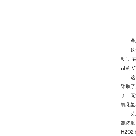
革
这份报
动”。
司的 
这个不
采取了
了，无
氧化氢
芬兰设
氢浓度
H2O