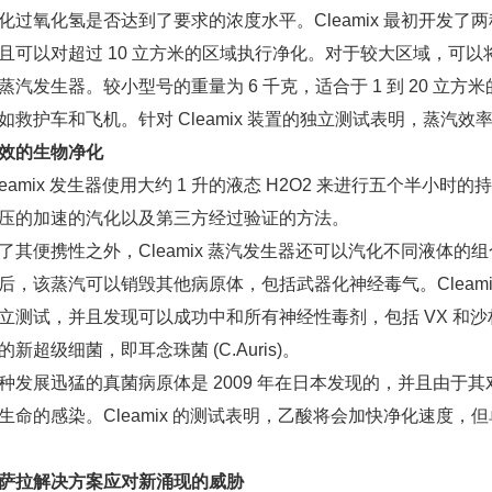
化过氧化氢是否达到了要求的浓度水平。Cleamix 最初开发了两
且可以对超过 10 立方米的区域执行净化。对于较大区域，可以将
蒸汽发生器。较小型号的重量为 6 千克，适合于 1 到 20 
如救护车和飞机。针对 Cleamix 装置的独立测试表明，蒸汽效
效的生物净化
amix 发生器使用大约 1 升的液态 H2O2 来进行五个半小
压的加速的汽化以及第三方经过验证的方法。
便携性之外，Cleamix 蒸汽发生器还可以汽化不同液体的组合。
后，该蒸汽可以销毁其他病原体，包括武器化神经毒气。Cleami
立测试，并且发现可以成功中和所有神经性毒剂，包括 VX 和沙林
新超级细菌，即耳念珠菌 (C.Auris)。
展迅猛的真菌病原体是 2009 年在日本发现的，并且由于
生命的感染。Cleamix 的测试表明，乙酸将会加快净化速度
萨拉解决方案应对新涌现的威胁