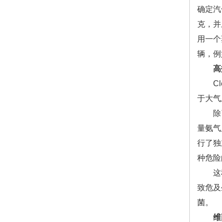
确定汽
克，并
用一个
辆，例
高
Cle
于大气
除了其
量氨气
行了独
种危险的
这种发
致危及
菌。
维