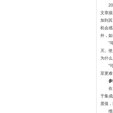
201
文章描
加到其
机会感
外，如
“耳念
灭。使
为什么
“可以
至更难
参
在 C
于集成
度值，
维萨拉