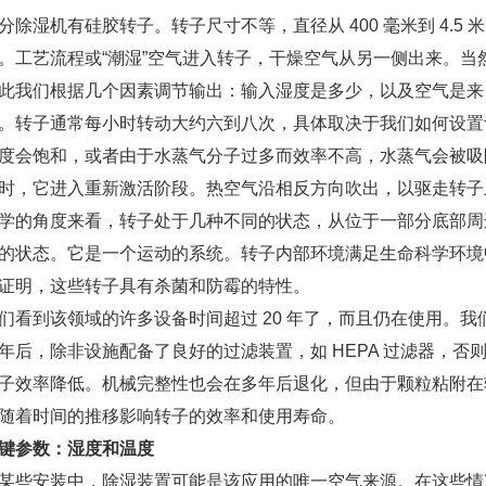
湿机有硅胶转子。转子尺寸不等，直径从 400 毫米到 4.5 米，
。工艺流程或“潮湿”空气进入转子，干燥空气从另一侧出来。当
此我们根据几个因素调节输出：输入湿度是多少，以及空气是来
。转子通常每小时转动大约六到八次，具体取决于我们如何设置
度会饱和，或者由于水蒸气分子过多而效率不高，水蒸气会被吸
它进入重新激活阶段。热空气沿相反方向吹出，以驱走转子
学的角度来看，转子处于几种不同的状态，从位于一部分底部周
的状态。它是一个运动的系统。转子内部环境满足生命科学环境
证明，这些转子具有杀菌和防霉的特性。
到该领域的许多设备时间超过 20 年了，而且仍在使用。我
年后，除非设施配备了良好的过滤装置，如 HEPA 过滤器，
子效率降低。机械完整性也会在多年后退化，但由于颗粒粘附在
随着时间的推移影响转子的效率和使用寿命。
键参数：湿度和温度
安装中，除湿装置可能是该应用的唯一空气来源。在这些情