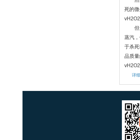
死的微
vH2O
但无论
蒸汽，
于杀死
品质量
vH2
详