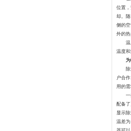
位置，
却。随
侧的空
外的热
温度传
温度和
为
除湿机
户合作
用的需
一些除
配备了
显示除
温差为
器可以