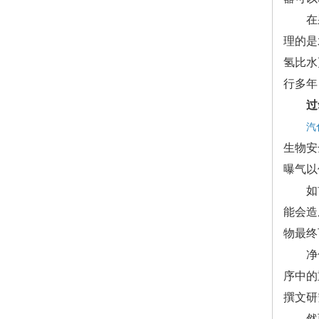
在采用
理的是
氢比水
行多年
过
汽
生物安
曝气以
如前所
能会造
物最终
净化应
序中的
撰文研
然而，