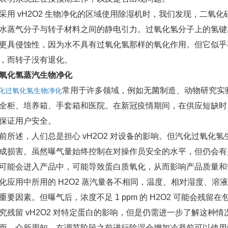
 vH2O2 生物净化的区域使用除湿机时，我们发现，二氧
水蒸气分子与转子材料之间的静电引力。过氧化氢分子上的氢键
更具侵蚀性，因为水不具有过氧化氢那样的氧化作用。但它似乎
，而转子没有退化。
氧化氢蒸汽生物净化
常用于许多领域，例如无菌制造、动物研究实验室
化过氧化氢生物净化
全柜、培养箱、手套箱和医院。在新冠疫情期间，在供应短缺时，vH
保证用户安全。
述，人们总是担心 vH2O2 对设备的影响。但汽化过氧化
成损害。虽然曝气量始终控制在对操作员安全的水平，但仍会有少
可能会进入产品中，可能导致蛋白质氧化，从而影响产品质量和
用中所用的 H2O2 蒸汽量各不相同，温度、相对湿度、溶液 H2
重要因素。但曝气后，浓度不足 1 ppm 的 H2O2 可能会
究残留 vH2O2 对特定蛋白的影响，但是仍需进一步了解这种情
众所周知，在调节阶段之前进行除湿会增加冷凝前可以使用的 