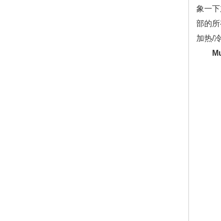
象一下
部的所
加热/
Mu