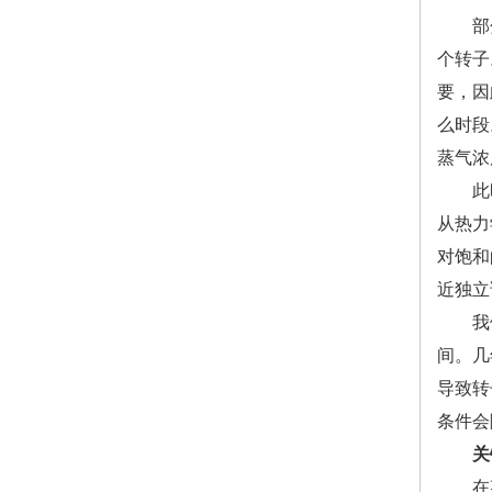
部分除
个转子
要，因
么时段
蒸气浓
此时，
从热力
对饱和
近独立
我们看
间。几
导致转
条件会
关
在某些