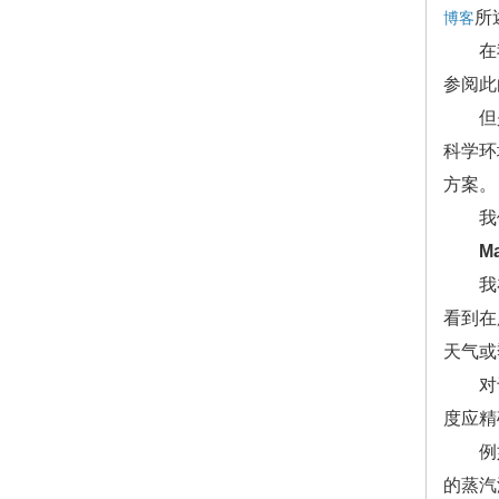
所
博客
在我们
参阅此
但是如
科学环
方案。
我们采访
Mart
我在 
看到在
天气或
对于生
度应精
例如，
的蒸汽