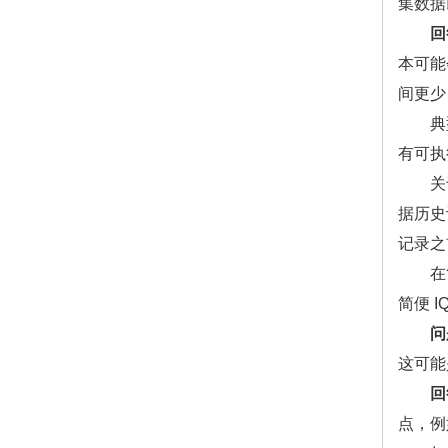
集数据
回
本可能
间更少
典型的
有可执
关于数
据历史
记录之
在简化
简便 
问
这可能
回
点，例