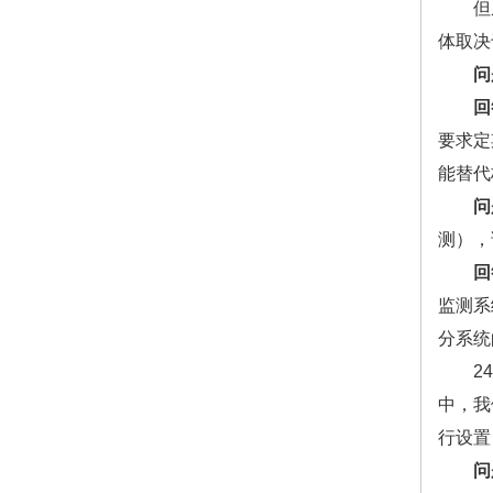
但从实
体取决
问
回
要求定
能替代
问
测），
回
监测系
分系统
24 
中，我
行设置
问