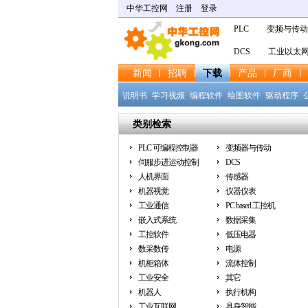
中华工控网
注册
登录
PLC
变频与传动
DCS
工业以太
新闻
招聘
下载
产品
厂商
说明书
学习视频
编程软件
绘图软件
驱动程序
软件
手册
产品样本
技术图纸
其他
类别检索
PLC 可编程控制器
变频器与传动
伺服步进运动控制
DCS
人机界面
传感器
机器视觉
仪器仪表
工业通信
PC based 工控机
嵌入式系统
数据采集
工控软件
低压电器
数采数传
电源
机柜箱体
流体控制
工业安全
其它
机器人
执行机构
工业互联网
具身智能