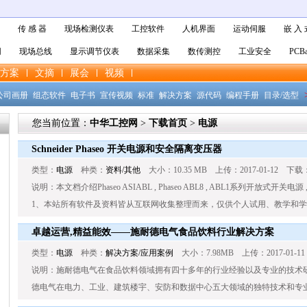
传 感 器
现场检测仪表
工控软件
人机界面
运动伺服
嵌 入 
网
现场总线
显示调节仪表
数据采集
数传测控
工业安全
PCBa
方案
文摘
展会
视频
公司画册
组态软件
电子书
宣传视频
标准
解决方案
源代码
编程手册
目录/选型
您当前位置：
中华工控网
>
下载首页
>
电源
Schneider Phaseo 开关电源和安全隔离变压器
类型：
电源
种类：
资料/其他
大小：10.35 MB 上传：2017-01-12 下载：
说明：本文档介绍Phaseo ASIABL , Phaseo ABL8 , ABL1系列开放式开关电
1、本站所有软件及资料皆从互联网收集整理而来，仅供个人试用、教学和学习
卓越运营,精益能效——施耐德电气食品饮料行业解决方案
类型：
电源
种类：
解决方案/应用案例
大小：7.98MB 上传：2017-01-1
说明：施耐德电气在食品饮料领域拥有四十多年的行业经验以及专业的技术
德电气在电力、工业、建筑楼宇、安防和数据中心五大领域的独特技术和专业经