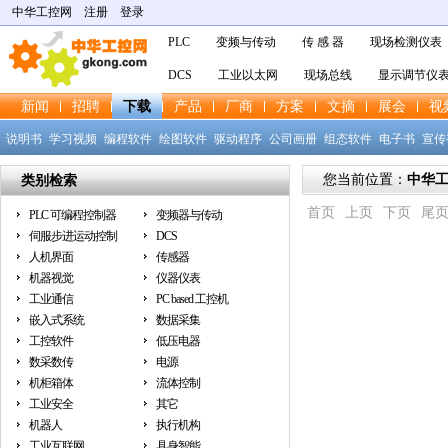
中华工控网
注册
登录
PLC
变频与传动
传 感 器
现场检测仪表
DCS
工业以太网
现场总线
显示调节仪
新闻
招聘
下载
产品
厂商
方案
文摘
展会
视
说明书
学习视频
编程软件
绘图软件
驱动程序
公司画册
组态软件
电子书
宣传
软件
手册
产品样本
技术图纸
其他
您当前位置：
中华
类别检索
首页
上页
下页
尾
PLC 可编程控制器
变频器与传动
伺服步进运动控制
DCS
人机界面
传感器
机器视觉
仪器仪表
工业通信
PC based 工控机
嵌入式系统
数据采集
工控软件
低压电器
数采数传
电源
机柜箱体
流体控制
工业安全
其它
机器人
执行机构
工业互联网
具身智能