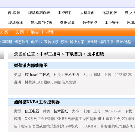
传 感 器
现场检测仪表
工控软件
人机界面
运动伺服
嵌 入 
网
现场总线
显示调节仪表
数据采集
数传测控
工业安全
PCBa
方案
文摘
展会
视频
公司画册
组态软件
电子书
宣传视频
标准
解决方案
源代码
编程手册
目录/选型
您当前位置：
中华工控网
>
下载首页
>
技术图纸
树莓派内部线路图
类型：
PC based 工控机
种类：
技术图纸
大小：10M 上传：2022-02-28
说明：树莓派CAD图纸，内部信息资源
施耐德XKBA主令控制器
类型：
低压电器
种类：
技术图纸
大小：未知 上传：2020-06-20 下载：
说明：XK系列主令控制器 XKB系列轻型主令控制器 概述 该款主令控制器
装于控制台表面或便携式控制盒 2种型式： p XKB A ：带标准的电气触点闭合顺序