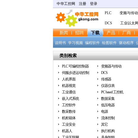
中华工控网
注册
登录
PLC
变频与传动
DCS
工业以太
新闻
招聘
下载
产品
厂商
说明书
学习视频
编程软件
绘图软件
驱动程序
软件
手册
产品样本
技术图纸
其他
类别检索
PLC 可编程控制器
变频器与传动
伺服步进运动控制
DCS
人机界面
传感器
机器视觉
仪器仪表
工业通信
PC based 工控机
嵌入式系统
数据采集
工控软件
低压电器
数采数传
电源
机柜箱体
流体控制
工业安全
其它
机器人
执行机构
工业互联网
具身智能