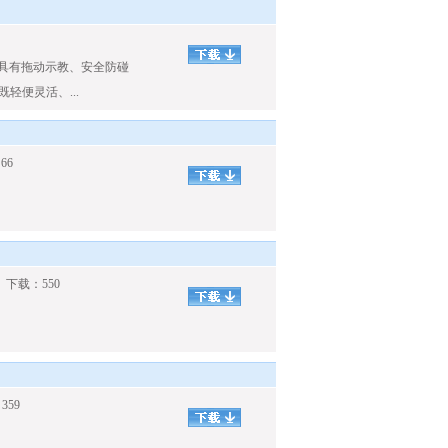
，具有拖动示教、安全防碰
轻便灵活、...
66
 下载：550
359