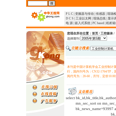
P L C
|
变频器与传动
|
传感器
|
现场
D C S
|
工业以太网
|
现场总线
|
显示
电 源
|
嵌入式系统
|
PC based
|
机柜箱
您现在所在位置：
首页
/
工控媒体
/
选择期刊
本刊是中国计算机学会工业控制计
行，国内刊号为：CN32-1764/TP，国
阅代号为：28-60，月刊，定价10.0
select bk_id,bk_title,bk_autho
mn_sec_sort on mn_sec_
bk_news_name=93997 an
bk