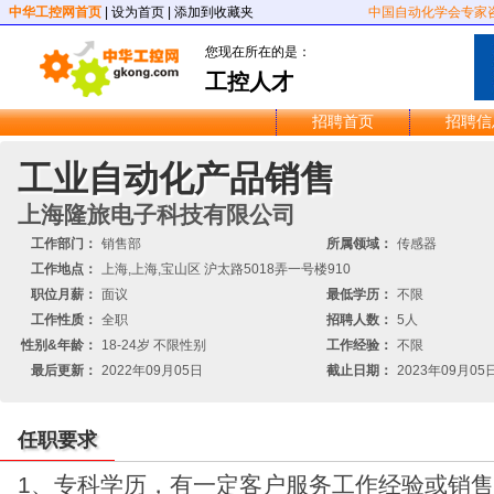
中华工控网首页
|
设为首页
|
添加到收藏夹
中国自动化学会专家
您现在所在的是：
工控人才
招聘首页
招聘信
工业自动化产品销售
上海隆旅电子科技有限公司
工作部门：
销售部
所属领域：
传感器
工作地点：
上海,上海,宝山区 沪太路5018弄一号楼910
职位月薪：
面议
最低学历：
不限
工作性质：
全职
招聘人数：
5人
性别&年龄：
18-24岁 不限性别
工作经验：
不限
最后更新：
2022年09月05日
截止日期：
2023年09月05
任职要求
1、专科学历，有一定客户服务工作经验或销