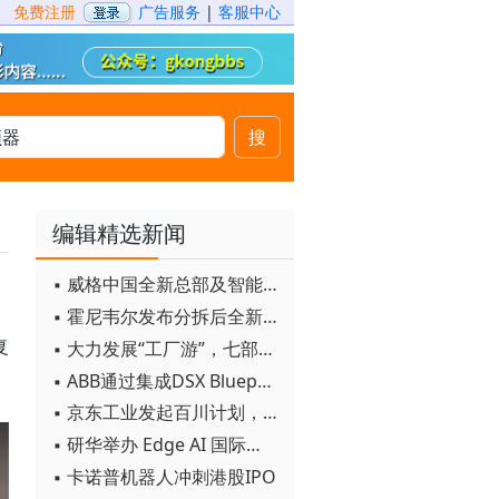
免费注册
广告服务
|
客服中心
搜
编辑精选新闻
▪ 威格中国全新总部及智能工厂启用
▪ 霍尼韦尔发布分拆后全新品牌：霍尼韦尔科技与霍尼韦尔航空航天
复
▪ 大力发展“工厂游”，七部门联合发文！
▪ ABB通过集成DSX Blueprint AI基础设施，扩大与英伟达的合作
▪ 京东工业发起百川计划， 构建工业大模型新生态
▪ 研华举办 Edge AI 国际论坛
▪ 卡诺普机器人冲刺港股IPO