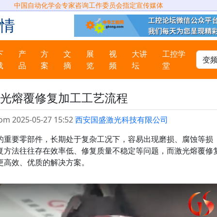
中国自动化学会专家咨询工作委员会指定宣传媒体
情
下
产
方
文
展
视
大讲
工控学
载
品
案
摘
览
频
坛
堂
光熔覆修复加工工艺流程
om 2025-05-27 15:52
西安国盛激光科技有限公司
重要零部件，长期处于复杂工况下，容易出现磨损、腐蚀等损
复方法往往存在效率低、修复质量不稳定等问题，而激光熔覆修
更高效、优质的解决方案。