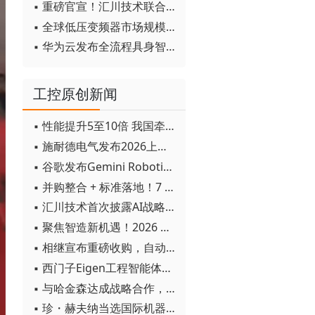
▪ 重磅官宣！汇川技术联合发起 D12 联盟，开创产教融合新范式
▪ 全球低压变频器市场规模2030年将超170亿美元
▪ 华为云发布全流程具身智能开发平台CloudRobo
工控原创新闻
▪ 性能提升5至10倍 我国牵头制定的WiTSnet工业以太网国际标准正式发布
▪ 施耐德电气发布2026上半年可持续发展成绩单 "Impact 2030"路线图开局稳健
▪ 谷歌发布Gemini Robotics 2模型 实现人形机器人全身智能控制突破
▪ 并购整合 + 标准落地！7 月工业自动化产业动态速递
▪ 汇川技术首次披露AI战略进展：从两个方面推动“AI业务化”落地
▪ 聚焦智造新机遇！2026 青岛数字化及智能制造技术论坛圆满落幕
▪ 相继宣布重磅收购，自动化巨头新一轮并购潮剑指何方？
▪ 西门子Eigen工程智能体落地中国，工业AI跨越物理世界“确定性”拐点
▪ 与哈金森达成战略合作，乐聚机器人何以持续获得工业巨头青睐？
▪ 珍・赫夫纳当选国际机器人联合会新任主席