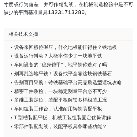
寸度或行为偏差，并可作精划线，在机械制造检验中是不可
13231713280
缺少的平面基准量具
。
相关技术文摘
▪ 设备来回移位碾压，什么地板能扛得住？铁地板
▪ 设备运行抖动？大概率你少了一块地平铁
▪ 车间设备的 “稳身铠甲”，地平铁你选对了吗
▪ 别再乱选地平铁！设备找平全靠这块钢铁基石
▪ 告别盲目采购！铸铁基础平台高品质选型避坑攻略
▪ 精密工件质检，一块稳定测量平台必不可少
▪ 多维工装定位，装配平板解锁多样组装工况
▪ 车间组装工作台，认准耐用铸铁装配平板
▪ T 型槽装配平板，机械工装组装固定优势讲解
▪ 零部件装配划线，装配平板具备哪些功能？