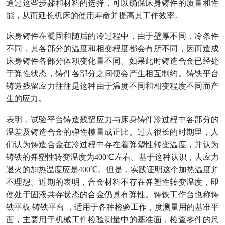
通过这些步骤和材料的选择，可以确保床身铸件的质量和性
能，从而延长机床的使用寿命并提高其工作效率。
床身铸件在凝固和随后的冷过程中，由于壁厚不同，冷条件
不同，其各部分的温度和相变程度都会有所不同，因而造成
床身铸件各部分体积变化量不同。如果此时铸造合金已经处
于弹性状态，铸件各部分之间便会产生相互制约。铸铁平台
铸造残留应力往往是这种由于温度不同和相变程度不同而产
生的应力。
表明，试验平台铸造残留应力与床身铸件冷过程中各部分的
温差及铸造合金的弹性模量成正比。过去很长的时期里，人
们认为铸造合金在冷过程中存在着弹塑性转变温度，并认为
铸铁的弹塑性转变温度为400℃左右。基于这种认识，去应力
退火的加热温度应是400℃。但是，实践证明这个加热温度并
不理想。近期的表明，合金材料不存在弹塑性转变温度，即
使处于固液共存状态的合金仍具有弹性。铸铁工作台也称铸
铁平板 铸铁平台 ，适用于各种检验工作，度测量用的基准平
面，主要用于机械工件检验测量中的基准面，检查零件的尺