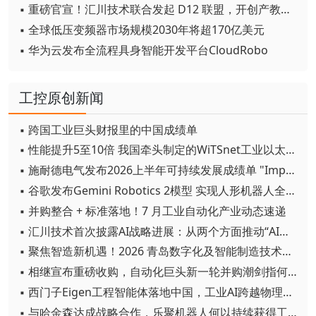
▪ 重磅官宣！汇川技术联合发起 D12 联盟，开创产教融合新范式
▪ 全球低压变频器市场规模2030年将超170亿美元
▪ 华为云发布全流程具身智能开发平台CloudRobo
工控原创新闻
▪ 跨国工业巨头财报里的中国成绩单
▪ 性能提升5至10倍 我国牵头制定的WiTSnet工业以太网国际标准正式发布
▪ 施耐德电气发布2026上半年可持续发展成绩单 "Impact 2030"路线图开局稳健
▪ 谷歌发布Gemini Robotics 2模型 实现人形机器人全身智能控制突破
▪ 并购整合 + 标准落地！7 月工业自动化产业动态速递
▪ 汇川技术首次披露AI战略进展：从两个方面推动“AI业务化”落地
▪ 聚焦智造新机遇！2026 青岛数字化及智能制造技术论坛圆满落幕
▪ 相继宣布重磅收购，自动化巨头新一轮并购潮剑指何方？
▪ 西门子Eigen工程智能体落地中国，工业AI跨越物理世界“确定性”拐点
▪ 与哈金森达成战略合作，乐聚机器人何以持续获得工业巨头青睐？