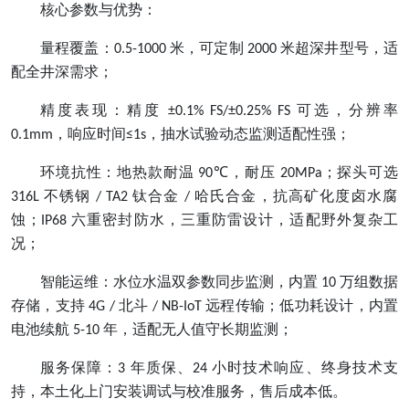
核心参数与优势：
量程覆盖：
米，可定制
米超深井型号，适
0.5-1000
2000
配全井深需求；
精度表现：精度
可选，分辨率
±0.1% FS/±0.25% FS
，响应时间
，抽水试验动态监测适配性强；
0.1mm
≤1s
环境抗性：地热款耐温
，耐压
；探头可选
90℃
20MPa
不锈钢
钛合金
哈氏合金，抗高矿化度卤水腐
316L
/ TA2
/
蚀；
六重密封防水，三重防雷设计，适配野外复杂工
IP68
况；
智能运维：水位水温双参数同步监测，内置
万组数据
10
存储，支持
北斗
远程传输；低功耗设计，内置
4G /
/ NB-IoT
电池续航
年，适配无人值守长期监测；
5-10
服务保障：
年质保、
小时技术响应、终身技术支
3
24
持，本土化上门安装调试与校准服务，售后成本低。