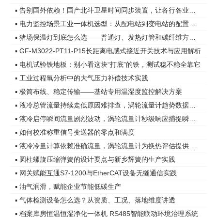
▪ 告别国外依赖！国产北斗卫星时间同步装置，让各行各业时间更精准
▪ 电力监控场景工业一体机选型：从配电站到变电站的配置差异
▪ 猪场保温灯到底怎么选——普通灯、发热灯管和碳纤维方案，差距在哪
▪ GF-M3022-PT11-P15长距离电感式接近开关技术与应用解析
▪ 电机试验铁地板：别小看这块“打底”的铁，测试稳不稳全靠它
▪ 工业过程氧分析中的大气压力补偿技术实践
▪ 极简布线、稳定传输——基站专用温湿度监控解决方案
▪ 液冷总管流量持续走低原因难排查，涡轮流量计趋势数据指明方向
▪ 液冷启停瞬间流量剧烈波动，涡轮流量计秒级响应捕捉瞬态变化
▪ 如何校准称重信号变送器的零点和满度
▪ 液冷冷量计算依赖准确流量，涡轮流量计为换热评估提供可靠依据
▪ 圆柱螺旋压缩弹簧的设计要点与新乡辉簧的生产实践
▪ 网关赋能互通S7-1200与EtherCAT设备无缝通信实践
▪ 油气润滑，赋能企业节能低碳生产
▪ 气体检测设备怎么选？从资质、工况、落地维度讲透
▪ 档案库房恒温恒湿净化一体机 RS485智能联动环境治理系统