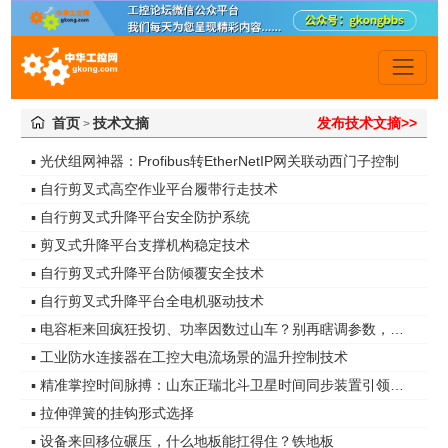
首页
技术文摘
发布技术文摘>>
>
▪ 光伏组网神器：Profibus转EtherNetIP网关联动西门子控制
▪ 自行剪叉式高空作业平台履带行走技术
▪ 自行剪叉式升降平台安全防护系统
▪ 剪叉式升降平台支撑机构稳定技术
▪ 自行剪叉式升降平台防倾覆安全技术
▪ 自行剪叉式升降平台全电机驱动技术
▪ 电容柜来回疯狂投切、功率因数过山车？别再瞎调参数，真凶是谐波无功！
▪ 工业防水连接器在工控大电流场景的温升控制技术
▪ 精准掌控时间脉搏：山东正瑞北斗卫星时间同步装置引领智能化时代
▪ 拉伸弹簧的挂钩形式选择
▪ 设备来回移位碾压，什么地板能扛得住？铁地板