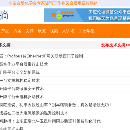
中国自动化学会专家咨询工作委员会指定宣传媒体
摘
产品
方案
文摘
展览
视频
大讲坛
工控学堂
术文摘
发布技术文摘>
：Profibus转EtherNetIP网关联动西门子控制
式高空作业平台履带行走技术
式升降平台安全防护系统
降平台支撑机构稳定技术
式升降平台防倾覆安全技术
式升降平台全电机驱动技术
回疯狂投切、功率因数过山车？别再瞎调参数，真凶是谐波无功！
连接器在工控大电流场景的温升控制技术
时间脉搏：山东正瑞北斗卫星时间同步装置引领智能化时代
的挂钩形式选择