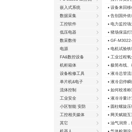
嵌入式系统
▪ 设备来回
数据采集
▪ 告别国外
工控软件
▪ 电力监控
低压电器
▪ 猪场保温
数采数传
▪ GF-M3
电源
▪ 电机试验
FA&数控设备
▪ 工业过程
机柜箱体
▪ 极简布线
设备检修工具
▪ 液冷总管
单片机&电子
▪ 液冷启停
流体控制
▪ 如何校准
工业安全
▪ 液冷冷量
小区智能 安防
▪ 圆柱螺旋
工控相关媒体
▪ 网关赋能互
其它
▪ 油气润滑
机器人
▪ 气体检测