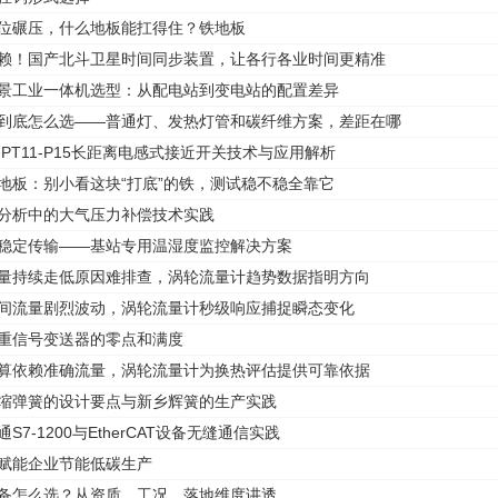
移位碾压，什么地板能扛得住？铁地板
依赖！国产北斗卫星时间同步装置，让各行各业时间更精准
场景工业一体机选型：从配电站到变电站的配置差异
灯到底怎么选——普通灯、发热灯管和碳纤维方案，差距在哪
022-PT11-P15长距离电感式接近开关技术与应用解析
铁地板：别小看这块“打底”的铁，测试稳不稳全靠它
氧分析中的大气压力补偿技术实践
、稳定传输——基站专用温湿度监控解决方案
流量持续走低原因难排查，涡轮流量计趋势数据指明方向
瞬间流量剧烈波动，涡轮流量计秒级响应捕捉瞬态变化
称重信号变送器的零点和满度
计算依赖准确流量，涡轮流量计为换热评估提供可靠依据
压缩弹簧的设计要点与新乡辉簧的生产实践
通S7-1200与EtherCAT设备无缝通信实践
，赋能企业节能低碳生产
设备怎么选？从资质、工况、落地维度讲透