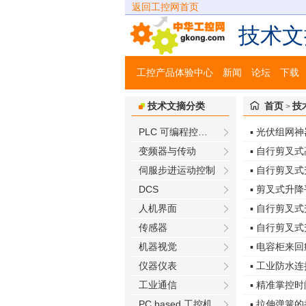
返回工控网首页
技术文
工控产品体验中心
新闻
论坛
下载
技术文摘分类
首页
技
>
PLC 可编程控制器
▪ 光伏组网神器
变频器与传动
▪ 自行剪叉
伺服步进运动控制
▪ 自行剪叉
DCS
▪ 剪叉式升
人机界面
▪ 自行剪叉
传感器
▪ 自行剪叉
机器视觉
▪ 电容柜来
仪器仪表
▪ 工业防水
工业通信
▪ 精准掌控
PC based 工控机
▪ 拉伸弹簧