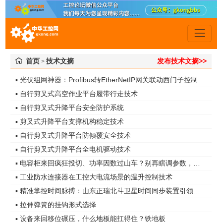
首页
技术文摘
发布技术文摘>>
>
▪ 光伏组网神器：Profibus转EtherNetIP网关联动西门子控制
▪ 自行剪叉式高空作业平台履带行走技术
▪ 自行剪叉式升降平台安全防护系统
▪ 剪叉式升降平台支撑机构稳定技术
▪ 自行剪叉式升降平台防倾覆安全技术
▪ 自行剪叉式升降平台全电机驱动技术
▪ 电容柜来回疯狂投切、功率因数过山车？别再瞎调参数，真凶是谐波无功！
▪ 工业防水连接器在工控大电流场景的温升控制技术
▪ 精准掌控时间脉搏：山东正瑞北斗卫星时间同步装置引领智能化时代
▪ 拉伸弹簧的挂钩形式选择
▪ 设备来回移位碾压，什么地板能扛得住？铁地板