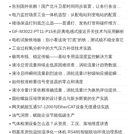
▪ 告别国外依赖！国产北斗卫星时间同步装置，让各行各业时间更精准
▪ 电力监控场景工业一体机选型：从配电站到变电站的配置差异
▪ 猪场保温灯到底怎么选——普通灯、发热灯管和碳纤维方案，差距在哪
▪ GF-M3022-PT11-P15长距离电感式接近开关技术与应用解析
▪ 电机试验铁地板：别小看这块“打底”的铁，测试稳不稳全靠它
▪ 工业过程氧分析中的大气压力补偿技术实践
▪ 极简布线、稳定传输——基站专用温湿度监控解决方案
▪ 液冷总管流量持续走低原因难排查，涡轮流量计趋势数据指明方向
▪ 液冷启停瞬间流量剧烈波动，涡轮流量计秒级响应捕捉瞬态变化
▪ 如何校准称重信号变送器的零点和满度
▪ 液冷冷量计算依赖准确流量，涡轮流量计为换热评估提供可靠依据
▪ 圆柱螺旋压缩弹簧的设计要点与新乡辉簧的生产实践
▪ 网关赋能互通S7-1200与EtherCAT设备无缝通信实践
▪ 油气润滑，赋能企业节能低碳生产
▪ 气体检测设备怎么选？从资质、工况、落地维度讲透
▪ 档案库房恒温恒湿净化一体机 RS485智能联动环境治理系统