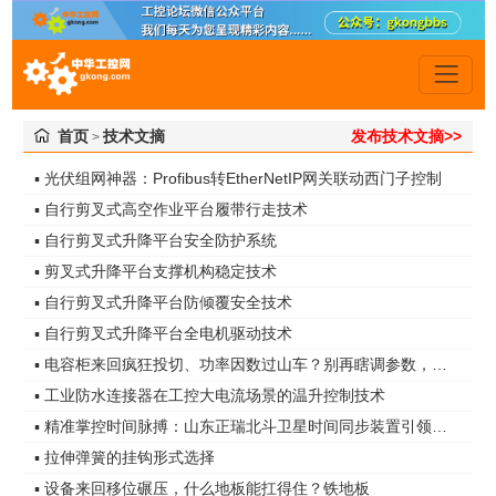
首页
技术文摘
发布技术文摘>>
>
▪ 光伏组网神器：Profibus转EtherNetIP网关联动西门子控制
▪ 自行剪叉式高空作业平台履带行走技术
▪ 自行剪叉式升降平台安全防护系统
▪ 剪叉式升降平台支撑机构稳定技术
▪ 自行剪叉式升降平台防倾覆安全技术
▪ 自行剪叉式升降平台全电机驱动技术
▪ 电容柜来回疯狂投切、功率因数过山车？别再瞎调参数，真凶是谐波无功！
▪ 工业防水连接器在工控大电流场景的温升控制技术
▪ 精准掌控时间脉搏：山东正瑞北斗卫星时间同步装置引领智能化时代
▪ 拉伸弹簧的挂钩形式选择
▪ 设备来回移位碾压，什么地板能扛得住？铁地板