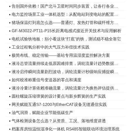
▪ 告别国外依赖！国产北斗卫星时间同步装置，让各行各业时间更精准
▪ 电力监控场景工业一体机选型：从配电站到变电站的配置差异
▪ 猪场保温灯到底怎么选——普通灯、发热灯管和碳纤维方案，差距在哪
▪ GF-M3022-PT11-P15长距离电感式接近开关技术与应用解析
▪ 电机试验铁地板：别小看这块“打底”的铁，测试稳不稳全靠它
▪ 工业过程氧分析中的大气压力补偿技术实践
▪ 极简布线、稳定传输——基站专用温湿度监控解决方案
▪ 液冷总管流量持续走低原因难排查，涡轮流量计趋势数据指明方向
▪ 液冷启停瞬间流量剧烈波动，涡轮流量计秒级响应捕捉瞬态变化
▪ 如何校准称重信号变送器的零点和满度
▪ 液冷冷量计算依赖准确流量，涡轮流量计为换热评估提供可靠依据
▪ 圆柱螺旋压缩弹簧的设计要点与新乡辉簧的生产实践
▪ 网关赋能互通S7-1200与EtherCAT设备无缝通信实践
▪ 油气润滑，赋能企业节能低碳生产
▪ 气体检测设备怎么选？从资质、工况、落地维度讲透
▪ 档案库房恒温恒湿净化一体机 RS485智能联动环境治理系统