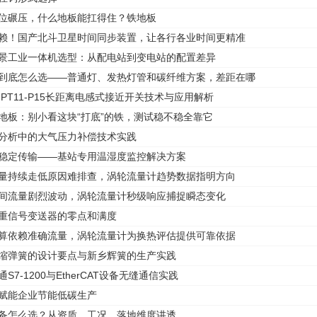
移位碾压，什么地板能扛得住？铁地板
依赖！国产北斗卫星时间同步装置，让各行各业时间更精准
场景工业一体机选型：从配电站到变电站的配置差异
灯到底怎么选——普通灯、发热灯管和碳纤维方案，差距在哪
022-PT11-P15长距离电感式接近开关技术与应用解析
铁地板：别小看这块“打底”的铁，测试稳不稳全靠它
氧分析中的大气压力补偿技术实践
、稳定传输——基站专用温湿度监控解决方案
流量持续走低原因难排查，涡轮流量计趋势数据指明方向
瞬间流量剧烈波动，涡轮流量计秒级响应捕捉瞬态变化
称重信号变送器的零点和满度
计算依赖准确流量，涡轮流量计为换热评估提供可靠依据
压缩弹簧的设计要点与新乡辉簧的生产实践
通S7-1200与EtherCAT设备无缝通信实践
，赋能企业节能低碳生产
设备怎么选？从资质、工况、落地维度讲透