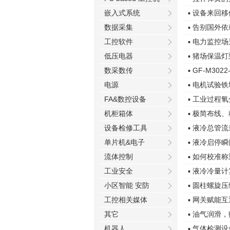
嵌入式系统
▪ 设备来回
数据采集
▪ 告别国外
工控软件
▪ 电力监控
低压电器
▪ 猪场保温
数采数传
▪ GF-M3
电源
▪ 电机试验
FA&数控设备
▪ 工业过程
机柜箱体
▪ 极简布线
设备检修工具
▪ 液冷总管
单片机&电子
▪ 液冷启停
流体控制
▪ 如何校准
工业安全
▪ 液冷冷量
小区智能 安防
▪ 圆柱螺旋
工控相关媒体
▪ 网关赋能互
其它
▪ 油气润滑
机器人
▪ 气体检测