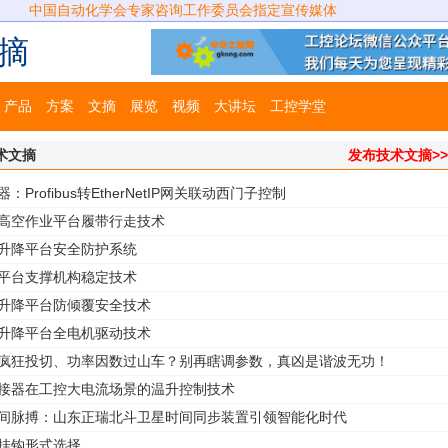
中国自动化学会专家咨询工作委员会指定宣传媒体
摘
产品
方案
文摘
展览
视频
大讲坛
工控学堂
术文摘
发布技术文摘>
：Profibus转EtherNetIP网关联动西门子控制
式高空作业平台履带行走技术
式升降平台安全防护系统
降平台支撑机构稳定技术
式升降平台防倾覆安全技术
式升降平台全电机驱动技术
回疯狂投切、功率因数过山车？别再瞎调参数，真凶是谐波无功！
连接器在工控大电流场景的温升控制技术
时间脉搏：山东正瑞北斗卫星时间同步装置引领智能化时代
的挂钩形式选择