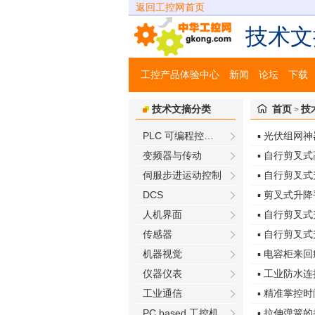
返回工控网首页
技术文
工控产品体验中心
新闻
论坛
下载
技术文摘分类
首页
技
>
PLC 可编程控制器
▪ 光伏组网神器
变频器与传动
▪ 自行剪叉
伺服步进运动控制
▪ 自行剪叉
DCS
▪ 剪叉式升
人机界面
▪ 自行剪叉
传感器
▪ 自行剪叉
机器视觉
▪ 电容柜来
仪器仪表
▪ 工业防水
工业通信
▪ 精准掌控
PC based 工控机
▪ 拉伸弹簧