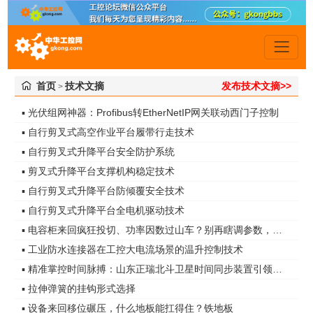
首页
技术文摘
发布技术文摘>>
>
▪ 光伏组网神器：Profibus转EtherNetIP网关联动西门子控制
▪ 自行剪叉式高空作业平台履带行走技术
▪ 自行剪叉式升降平台安全防护系统
▪ 剪叉式升降平台支撑机构稳定技术
▪ 自行剪叉式升降平台防倾覆安全技术
▪ 自行剪叉式升降平台全电机驱动技术
▪ 电容柜来回疯狂投切、功率因数过山车？别再瞎调参数，真凶是谐波无功！
▪ 工业防水连接器在工控大电流场景的温升控制技术
▪ 精准掌控时间脉搏：山东正瑞北斗卫星时间同步装置引领智能化时代
▪ 拉伸弹簧的挂钩形式选择
▪ 设备来回移位碾压，什么地板能扛得住？铁地板