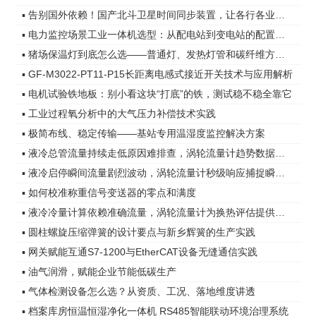
▪ 告别国外依赖！国产北斗卫星时间同步装置，让各行各业时间更精准
▪ 电力监控场景工业一体机选型：从配电站到变电站的配置差异
▪ 猪场保温灯到底怎么选——普通灯、发热灯管和碳纤维方案，差距在哪
▪ GF-M3022-PT11-P15长距离电感式接近开关技术与应用解析
▪ 电机试验铁地板：别小看这块“打底”的铁，测试稳不稳全靠它
▪ 工业过程氧分析中的大气压力补偿技术实践
▪ 极简布线、稳定传输——基站专用温湿度监控解决方案
▪ 液冷总管流量持续走低原因难排查，涡轮流量计趋势数据指明方向
▪ 液冷启停瞬间流量剧烈波动，涡轮流量计秒级响应捕捉瞬态变化
▪ 如何校准称重信号变送器的零点和满度
▪ 液冷冷量计算依赖准确流量，涡轮流量计为换热评估提供可靠依据
▪ 圆柱螺旋压缩弹簧的设计要点与新乡辉簧的生产实践
▪ 网关赋能互通S7-1200与EtherCAT设备无缝通信实践
▪ 油气润滑，赋能企业节能低碳生产
▪ 气体检测设备怎么选？从资质、工况、落地维度讲透
▪ 档案库房恒温恒湿净化一体机 RS485智能联动环境治理系统