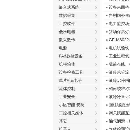
嵌入式系统
▪ 设备来回
数据采集
▪ 告别国外
工控软件
▪ 电力监控
低压电器
▪ 猪场保温
数采数传
▪ GF-M3
电源
▪ 电机试验
FA&数控设备
▪ 工业过程
机柜箱体
▪ 极简布线
设备检修工具
▪ 液冷总管
单片机&电子
▪ 液冷启停
流体控制
▪ 如何校准
工业安全
▪ 液冷冷量
小区智能 安防
▪ 圆柱螺旋
工控相关媒体
▪ 网关赋能互
其它
▪ 油气润滑
机器人
▪ 气体检测