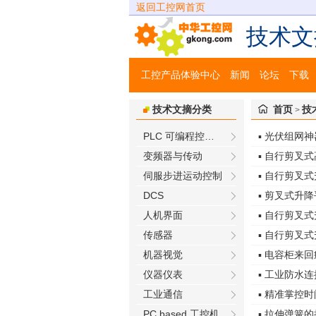
返回工控网首页
技术文
工控产品体验中心
新闻
论坛
下载
技术文摘分类
首页
技
>
PLC 可编程控制器
▪ 光伏组网神器
变频器与传动
▪ 自行剪叉
伺服步进运动控制
▪ 自行剪叉
DCS
▪ 剪叉式升
人机界面
▪ 自行剪叉
传感器
▪ 自行剪叉
机器视觉
▪ 电容柜来
仪器仪表
▪ 工业防水
工业通信
▪ 精准掌控
PC based 工控机
▪ 拉伸弹簧