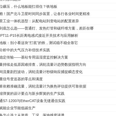
移位碾压，什么地板能扛得住？铁地板
依赖！国产北斗卫星时间同步装置，让各行各业时间更精准
场景工业一体机选型：从配电站到变电站的配置差异
灯到底怎么选——普通灯、发热灯管和碳纤维方案，差距在哪
022-PT11-P15长距离电感式接近开关技术与应用解析
铁地板：别小看这块“打底”的铁，测试稳不稳全靠它
氧分析中的大气压力补偿技术实践
、稳定传输——基站专用温湿度监控解决方案
流量持续走低原因难排查，涡轮流量计趋势数据指明方向
瞬间流量剧烈波动，涡轮流量计秒级响应捕捉瞬态变化
称重信号变送器的零点和满度
计算依赖准确流量，涡轮流量计为换热评估提供可靠依据
压缩弹簧的设计要点与新乡辉簧的生产实践
通S7-1200与EtherCAT设备无缝通信实践
，赋能企业节能低碳生产
设备怎么选？从资质、工况、落地维度讲透