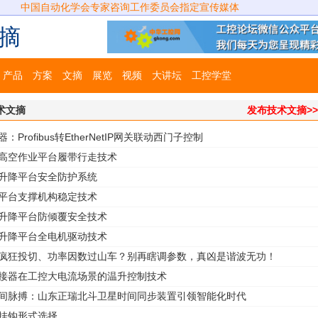
中国自动化学会专家咨询工作委员会指定宣传媒体
摘
产品
方案
文摘
展览
视频
大讲坛
工控学堂
术文摘
发布技术文摘>
：Profibus转EtherNetIP网关联动西门子控制
式高空作业平台履带行走技术
式升降平台安全防护系统
降平台支撑机构稳定技术
式升降平台防倾覆安全技术
式升降平台全电机驱动技术
回疯狂投切、功率因数过山车？别再瞎调参数，真凶是谐波无功！
连接器在工控大电流场景的温升控制技术
时间脉搏：山东正瑞北斗卫星时间同步装置引领智能化时代
的挂钩形式选择