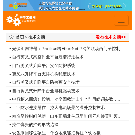
首页
技术文摘
发布技术文摘>>
>
▪ 光伏组网神器：Profibus转EtherNetIP网关联动西门子控制
▪ 自行剪叉式高空作业平台履带行走技术
▪ 自行剪叉式升降平台安全防护系统
▪ 剪叉式升降平台支撑机构稳定技术
▪ 自行剪叉式升降平台防倾覆安全技术
▪ 自行剪叉式升降平台全电机驱动技术
▪ 电容柜来回疯狂投切、功率因数过山车？别再瞎调参数，真凶是谐波无功！
▪ 工业防水连接器在工控大电流场景的温升控制技术
▪ 精准掌控时间脉搏：山东正瑞北斗卫星时间同步装置引领智能化时代
▪ 拉伸弹簧的挂钩形式选择
▪ 设备来回移位碾压，什么地板能扛得住？铁地板