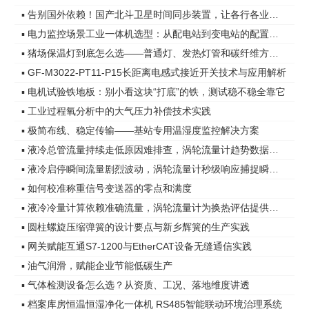
▪ 告别国外依赖！国产北斗卫星时间同步装置，让各行各业时间更精准
▪ 电力监控场景工业一体机选型：从配电站到变电站的配置差异
▪ 猪场保温灯到底怎么选——普通灯、发热灯管和碳纤维方案，差距在哪
▪ GF-M3022-PT11-P15长距离电感式接近开关技术与应用解析
▪ 电机试验铁地板：别小看这块“打底”的铁，测试稳不稳全靠它
▪ 工业过程氧分析中的大气压力补偿技术实践
▪ 极简布线、稳定传输——基站专用温湿度监控解决方案
▪ 液冷总管流量持续走低原因难排查，涡轮流量计趋势数据指明方向
▪ 液冷启停瞬间流量剧烈波动，涡轮流量计秒级响应捕捉瞬态变化
▪ 如何校准称重信号变送器的零点和满度
▪ 液冷冷量计算依赖准确流量，涡轮流量计为换热评估提供可靠依据
▪ 圆柱螺旋压缩弹簧的设计要点与新乡辉簧的生产实践
▪ 网关赋能互通S7-1200与EtherCAT设备无缝通信实践
▪ 油气润滑，赋能企业节能低碳生产
▪ 气体检测设备怎么选？从资质、工况、落地维度讲透
▪ 档案库房恒温恒湿净化一体机 RS485智能联动环境治理系统