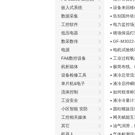
嵌入式系统
▪ 设备来回
数据采集
▪ 告别国外
工控软件
▪ 电力监控
低压电器
▪ 猪场保温
数采数传
▪ GF-M3
电源
▪ 电机试验
FA&数控设备
▪ 工业过程
机柜箱体
▪ 极简布线
设备检修工具
▪ 液冷总管
单片机&电子
▪ 液冷启停
流体控制
▪ 如何校准
工业安全
▪ 液冷冷量
小区智能 安防
▪ 圆柱螺旋
工控相关媒体
▪ 网关赋能互
其它
▪ 油气润滑
机器人
▪ 气体检测