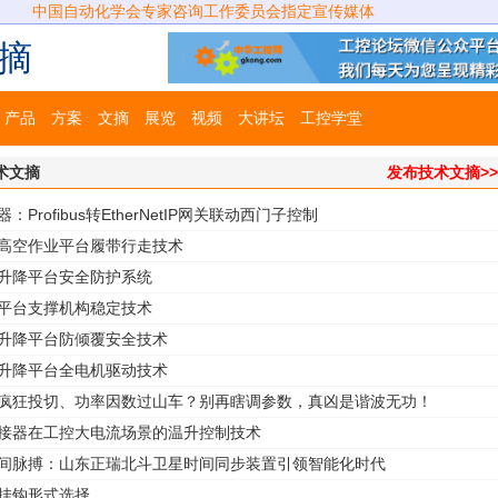
中国自动化学会专家咨询工作委员会指定宣传媒体
摘
产品
方案
文摘
展览
视频
大讲坛
工控学堂
术文摘
发布技术文摘>
：Profibus转EtherNetIP网关联动西门子控制
式高空作业平台履带行走技术
式升降平台安全防护系统
降平台支撑机构稳定技术
式升降平台防倾覆安全技术
式升降平台全电机驱动技术
回疯狂投切、功率因数过山车？别再瞎调参数，真凶是谐波无功！
连接器在工控大电流场景的温升控制技术
时间脉搏：山东正瑞北斗卫星时间同步装置引领智能化时代
的挂钩形式选择