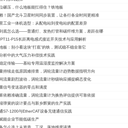
移位碾压，什么地板能扛得住？铁地板
依赖！国产北斗卫星时间同步装置，让各行各业时间更精准
场景工业一体机选型：从配电站到变电站的配置差异
灯到底怎么选——普通灯、发热灯管和碳纤维方案，差距在哪
022-PT11-P15长距离电感式接近开关技术与应用解析
铁地板：别小看这块“打底”的铁，测试稳不稳全靠它
氧分析中的大气压力补偿技术实践
、稳定传输——基站专用温湿度监控解决方案
流量持续走低原因难排查，涡轮流量计趋势数据指明方向
瞬间流量剧烈波动，涡轮流量计秒级响应捕捉瞬态变化
称重信号变送器的零点和满度
计算依赖准确流量，涡轮流量计为换热评估提供可靠依据
压缩弹簧的设计要点与新乡辉簧的生产实践
通S7-1200与EtherCAT设备无缝通信实践
，赋能企业节能低碳生产
设备怎么选？从资质、工况、落地维度讲透