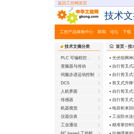
返回工控网首页
技术文
工控产品体验中心
新闻
论坛
下载
技术文摘分类
首页
技
>
PLC 可编程控制器
▪ 光伏组网神器
变频器与传动
▪ 自行剪叉
伺服步进运动控制
▪ 自行剪叉
DCS
▪ 剪叉式升
人机界面
▪ 自行剪叉
传感器
▪ 自行剪叉
机器视觉
▪ 电容柜来
仪器仪表
▪ 工业防水
工业通信
▪ 精准掌控
PC based 工控机
▪ 拉伸弹簧