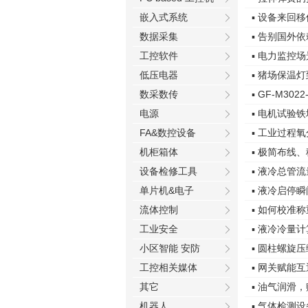
嵌入式系统
▪ 设备来回
数据采集
▪ 告别国外
工控软件
▪ 电力监控
低压电器
▪ 猪场保温
数采数传
▪ GF-M3
电源
▪ 电机试验
FA&数控设备
▪ 工业过程
机柜箱体
▪ 极简布线
设备检修工具
▪ 液冷总管
单片机&电子
▪ 液冷启停
流体控制
▪ 如何校准
工业安全
▪ 液冷冷量
小区智能 安防
▪ 圆柱螺旋
工控相关媒体
▪ 网关赋能互
其它
▪ 油气润滑
机器人
▪ 气体检测