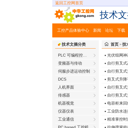
返回工控网首页
技术文
工控产品体验中心
新闻
论坛
下载
技术文摘分类
首页
技
>
PLC 可编程控制器
▪ 光伏组网神器
变频器与传动
▪ 自行剪叉
伺服步进运动控制
▪ 自行剪叉
DCS
▪ 剪叉式升
人机界面
▪ 自行剪叉
传感器
▪ 自行剪叉
机器视觉
▪ 电容柜来
仪器仪表
▪ 工业防水
工业通信
▪ 精准掌控
PC based 工控机
▪ 拉伸弹簧