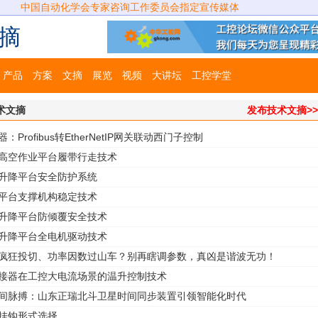
中国自动化学会专家咨询工作委员会指定宣传媒体
摘
产品
方案
文摘
展览
视频
大讲坛
工控学堂
术文摘
发布技术文摘>
：Profibus转EtherNetIP网关联动西门子控制
式高空作业平台履带行走技术
式升降平台安全防护系统
降平台支撑机构稳定技术
式升降平台防倾覆安全技术
式升降平台全电机驱动技术
回疯狂投切、功率因数过山车？别再瞎调参数，真凶是谐波无功！
连接器在工控大电流场景的温升控制技术
时间脉搏：山东正瑞北斗卫星时间同步装置引领智能化时代
的挂钩形式选择