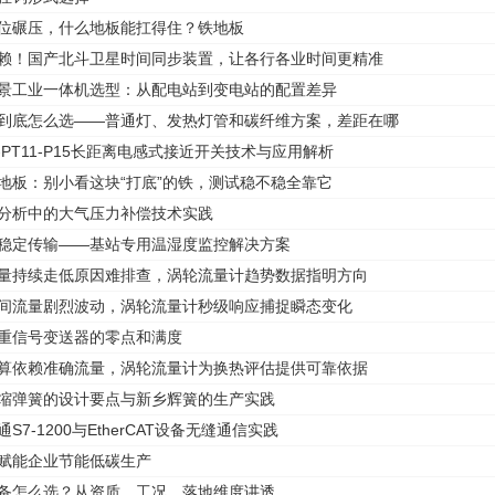
移位碾压，什么地板能扛得住？铁地板
依赖！国产北斗卫星时间同步装置，让各行各业时间更精准
场景工业一体机选型：从配电站到变电站的配置差异
灯到底怎么选——普通灯、发热灯管和碳纤维方案，差距在哪
022-PT11-P15长距离电感式接近开关技术与应用解析
铁地板：别小看这块“打底”的铁，测试稳不稳全靠它
氧分析中的大气压力补偿技术实践
、稳定传输——基站专用温湿度监控解决方案
流量持续走低原因难排查，涡轮流量计趋势数据指明方向
瞬间流量剧烈波动，涡轮流量计秒级响应捕捉瞬态变化
称重信号变送器的零点和满度
计算依赖准确流量，涡轮流量计为换热评估提供可靠依据
压缩弹簧的设计要点与新乡辉簧的生产实践
通S7-1200与EtherCAT设备无缝通信实践
，赋能企业节能低碳生产
设备怎么选？从资质、工况、落地维度讲透