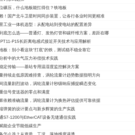
移位碾压，什么地板能扛得住？铁地板
依赖！国产北斗卫星时间同步装置，让各行各业时间更精准
场景工业一体机选型：从配电站到变电站的配置差异
灯到底怎么选——普通灯、发热灯管和碳纤维方案，差距在哪
022-PT11-P15长距离电感式接近开关技术与应用解析
铁地板：别小看这块“打底”的铁，测试稳不稳全靠它
氧分析中的大气压力补偿技术实践
、稳定传输——基站专用温湿度监控解决方案
流量持续走低原因难排查，涡轮流量计趋势数据指明方向
瞬间流量剧烈波动，涡轮流量计秒级响应捕捉瞬态变化
称重信号变送器的零点和满度
计算依赖准确流量，涡轮流量计为换热评估提供可靠依据
压缩弹簧的设计要点与新乡辉簧的生产实践
通S7-1200与EtherCAT设备无缝通信实践
，赋能企业节能低碳生产
设备怎么选？从资质、工况、落地维度讲透