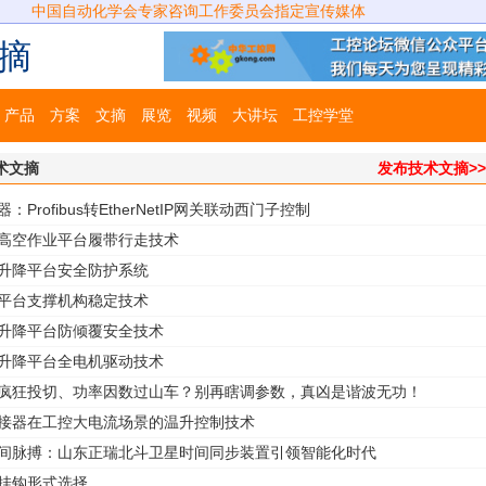
中国自动化学会专家咨询工作委员会指定宣传媒体
摘
产品
方案
文摘
展览
视频
大讲坛
工控学堂
术文摘
发布技术文摘>
：Profibus转EtherNetIP网关联动西门子控制
式高空作业平台履带行走技术
式升降平台安全防护系统
降平台支撑机构稳定技术
式升降平台防倾覆安全技术
式升降平台全电机驱动技术
回疯狂投切、功率因数过山车？别再瞎调参数，真凶是谐波无功！
连接器在工控大电流场景的温升控制技术
时间脉搏：山东正瑞北斗卫星时间同步装置引领智能化时代
的挂钩形式选择