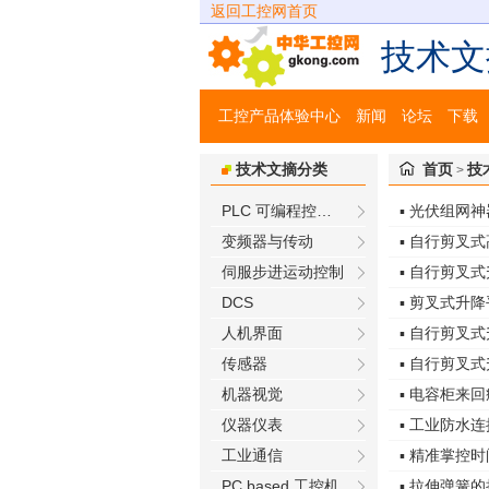
返回工控网首页
技术文
工控产品体验中心
新闻
论坛
下载
技术文摘分类
首页
技
>
PLC 可编程控制器
▪ 光伏组网神器
变频器与传动
▪ 自行剪叉
伺服步进运动控制
▪ 自行剪叉
DCS
▪ 剪叉式升
人机界面
▪ 自行剪叉
传感器
▪ 自行剪叉
机器视觉
▪ 电容柜来
仪器仪表
▪ 工业防水
工业通信
▪ 精准掌控
PC based 工控机
▪ 拉伸弹簧