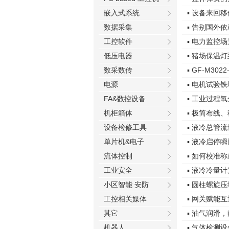
嵌入式系统
▪ 设备来回
数据采集
▪ 告别国外
工控软件
▪ 电力监控
低压电器
▪ 猪场保温
数采数传
▪ GF-M3
电源
▪ 电机试验
FA&数控设备
▪ 工业过程
机柜箱体
▪ 极简布线
设备检修工具
▪ 液冷总管
单片机&电子
▪ 液冷启停
流体控制
▪ 如何校准
工业安全
▪ 液冷冷量
小区智能 安防
▪ 圆柱螺旋
工控相关媒体
▪ 网关赋能互
其它
▪ 油气润滑
机器人
▪ 气体检测