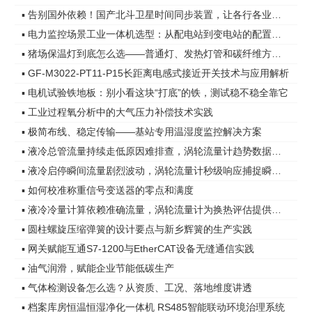
▪ 告别国外依赖！国产北斗卫星时间同步装置，让各行各业时间更精准
▪ 电力监控场景工业一体机选型：从配电站到变电站的配置差异
▪ 猪场保温灯到底怎么选——普通灯、发热灯管和碳纤维方案，差距在哪
▪ GF-M3022-PT11-P15长距离电感式接近开关技术与应用解析
▪ 电机试验铁地板：别小看这块“打底”的铁，测试稳不稳全靠它
▪ 工业过程氧分析中的大气压力补偿技术实践
▪ 极简布线、稳定传输——基站专用温湿度监控解决方案
▪ 液冷总管流量持续走低原因难排查，涡轮流量计趋势数据指明方向
▪ 液冷启停瞬间流量剧烈波动，涡轮流量计秒级响应捕捉瞬态变化
▪ 如何校准称重信号变送器的零点和满度
▪ 液冷冷量计算依赖准确流量，涡轮流量计为换热评估提供可靠依据
▪ 圆柱螺旋压缩弹簧的设计要点与新乡辉簧的生产实践
▪ 网关赋能互通S7-1200与EtherCAT设备无缝通信实践
▪ 油气润滑，赋能企业节能低碳生产
▪ 气体检测设备怎么选？从资质、工况、落地维度讲透
▪ 档案库房恒温恒湿净化一体机 RS485智能联动环境治理系统