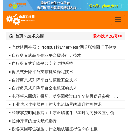
首页
技术文摘
发布技术文摘>>
>
▪ 光伏组网神器：Profibus转EtherNetIP网关联动西门子控制
▪ 自行剪叉式高空作业平台履带行走技术
▪ 自行剪叉式升降平台安全防护系统
▪ 剪叉式升降平台支撑机构稳定技术
▪ 自行剪叉式升降平台防倾覆安全技术
▪ 自行剪叉式升降平台全电机驱动技术
▪ 电容柜来回疯狂投切、功率因数过山车？别再瞎调参数，真凶是谐波无功！
▪ 工业防水连接器在工控大电流场景的温升控制技术
▪ 精准掌控时间脉搏：山东正瑞北斗卫星时间同步装置引领智能化时代
▪ 拉伸弹簧的挂钩形式选择
▪ 设备来回移位碾压，什么地板能扛得住？铁地板