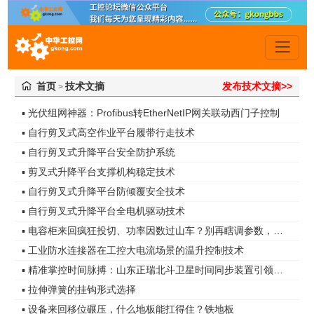
首页
技术文摘
发布技术文摘>>
>
▪ 光伏组网神器：Profibus转EtherNetIP网关联动西门子控制
▪ 自行剪叉式高空作业平台履带行走技术
▪ 自行剪叉式升降平台安全防护系统
▪ 剪叉式升降平台支撑机构稳定技术
▪ 自行剪叉式升降平台防倾覆安全技术
▪ 自行剪叉式升降平台全电机驱动技术
▪ 电容柜来回疯狂投切、功率因数过山车？别再瞎调参数，真凶是谐波无功！
▪ 工业防水连接器在工控大电流场景的温升控制技术
▪ 精准掌控时间脉搏：山东正瑞北斗卫星时间同步装置引领智能化时代
▪ 拉伸弹簧的挂钩形式选择
▪ 设备来回移位碾压，什么地板能扛得住？铁地板