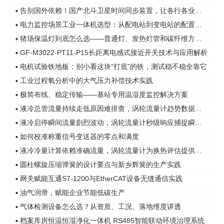
▪ 告别国外依赖！国产北斗卫星时间同步装置，让各行各业时间更精准
▪ 电力监控场景工业一体机选型：从配电站到变电站的配置差异
▪ 猪场保温灯到底怎么选——普通灯、发热灯管和碳纤维方案，差距在哪
▪ GF-M3022-PT11-P15长距离电感式接近开关技术与应用解析
▪ 电机试验铁地板：别小看这块“打底”的铁，测试稳不稳全靠它
▪ 工业过程氧分析中的大气压力补偿技术实践
▪ 极简布线、稳定传输——基站专用温湿度监控解决方案
▪ 液冷总管流量持续走低原因难排查，涡轮流量计趋势数据指明方向
▪ 液冷启停瞬间流量剧烈波动，涡轮流量计秒级响应捕捉瞬态变化
▪ 如何校准称重信号变送器的零点和满度
▪ 液冷冷量计算依赖准确流量，涡轮流量计为换热评估提供可靠依据
▪ 圆柱螺旋压缩弹簧的设计要点与新乡辉簧的生产实践
▪ 网关赋能互通S7-1200与EtherCAT设备无缝通信实践
▪ 油气润滑，赋能企业节能低碳生产
▪ 气体检测设备怎么选？从资质、工况、落地维度讲透
▪ 档案库房恒温恒湿净化一体机 RS485智能联动环境治理系统