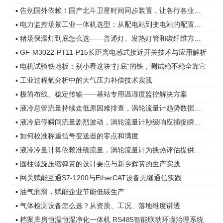
▪ 告别国外依赖！国产北斗卫星时间同步装置，让各行各业时间更精准
▪ 电力监控场景工业一体机选型：从配电站到变电站的配置差异
▪ 猪场保温灯到底怎么选——普通灯、发热灯管和碳纤维方案，差距在哪
▪ GF-M3022-PT11-P15长距离电感式接近开关技术与应用解析
▪ 电机试验铁地板：别小看这块“打底”的铁，测试稳不稳全靠它
▪ 工业过程氧分析中的大气压力补偿技术实践
▪ 极简布线、稳定传输——基站专用温湿度监控解决方案
▪ 液冷总管流量持续走低原因难排查，涡轮流量计趋势数据指明方向
▪ 液冷启停瞬间流量剧烈波动，涡轮流量计秒级响应捕捉瞬态变化
▪ 如何校准称重信号变送器的零点和满度
▪ 液冷冷量计算依赖准确流量，涡轮流量计为换热评估提供可靠依据
▪ 圆柱螺旋压缩弹簧的设计要点与新乡辉簧的生产实践
▪ 网关赋能互通S7-1200与EtherCAT设备无缝通信实践
▪ 油气润滑，赋能企业节能低碳生产
▪ 气体检测设备怎么选？从资质、工况、落地维度讲透
▪ 档案库房恒温恒湿净化一体机 RS485智能联动环境治理系统