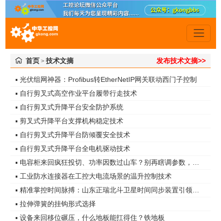
首页
技术文摘
发布技术文摘>>
>
▪ 光伏组网神器：Profibus转EtherNetIP网关联动西门子控制
▪ 自行剪叉式高空作业平台履带行走技术
▪ 自行剪叉式升降平台安全防护系统
▪ 剪叉式升降平台支撑机构稳定技术
▪ 自行剪叉式升降平台防倾覆安全技术
▪ 自行剪叉式升降平台全电机驱动技术
▪ 电容柜来回疯狂投切、功率因数过山车？别再瞎调参数，真凶是谐波无功！
▪ 工业防水连接器在工控大电流场景的温升控制技术
▪ 精准掌控时间脉搏：山东正瑞北斗卫星时间同步装置引领智能化时代
▪ 拉伸弹簧的挂钩形式选择
▪ 设备来回移位碾压，什么地板能扛得住？铁地板